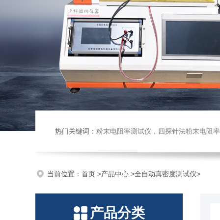
热门关键词：
粉末电阻率测试仪，四探针法粉末电阻率仪，压实密度仪，炭块电阻率
当前位置：
首页
>
产品中心
>
全自动真密度测试仪
>
产品分类