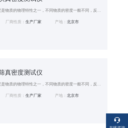
活性炭真密度测试仪-密度是物质的物理特性之一，不同物质的密度一般不同，反映了不同物质的不同性质，因此，可以根据密度来鉴别物质。密度不随物质形状和空间地理位置的变化而变化，但因物质的状态、温度、压强的改变而改变。
厂商性质：
生产厂家
产地：
北京市
分子筛真密度测试仪
分子筛真密度测试仪-密度是物质的物理特性之一，不同物质的密度一般不同，反映了不同物质的不同性质，因此，可以根据密度来鉴别物质。密度不随物质形状和空间地理位置的变化而变化，但因物质的状态、温度、压强的改变而改变。
厂商性质：
生产厂家
产地：
北京市
在线咨询