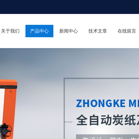
关于我们
产品中心
新闻中心
技术文章
在线留言