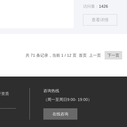
访问量：
1426
查看详情
共 71 条记录，当前 1 / 12 页 首页 上一页
下一页
咨询热线
誉资质
（周一至周日9:00- 19:00）
在线咨询