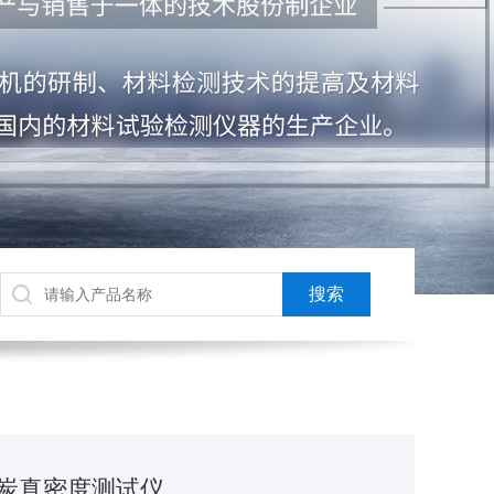
活性炭真密度测试仪