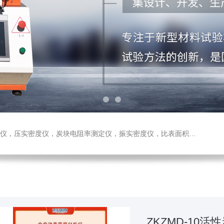
测定仪，振实密度仪，比表面积测试仪，真密度仪，炭块热膨胀仪，炭块透气率仪，炭块二氧化碳反应测定仪
ZKZMD-10