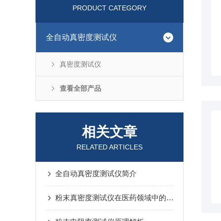
PRODUCT CATEGORY
全自动真密度测试仪
真密度测试仪
查看全部产品
相关文章
RELATED ARTICLES
全自动真密度测试仪简介
粉末真密度测试仪在医药领域中的应用