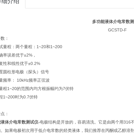
详细介绍
多功能液体介电常数测
GCSTD-F
参数：
试量程：两个量程：1~20和1~200
确率误差优于±2%，
复性和线性优于±0.2%
外置圆柱形电极（探头）信号
量频率： 10kHz频率正弦波
量程1~20的范围内均方根振幅约为7伏特
程1~200时为0.7伏特
特点：
能液体介电常数测试仪
-
电极结构是开放的，容易清洗。它是由两个用316
的。如果电极初次用于低介电常数的烃类液体，我们推荐在丙酮或乙醇溶