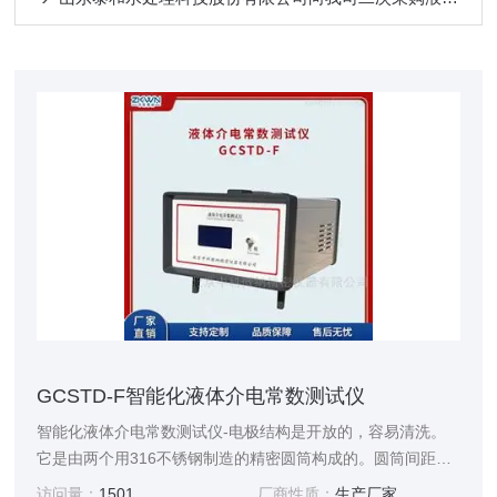
GCSTD-F智能化液体介电常数测试仪
智能化液体介电常数测试仪-电极结构是开放的，容易清洗。
它是由两个用316不锈钢制造的精密圆筒构成的。圆筒间距是
通过六个尼龙螺丝固定的。如果电极初次用于低介电常数的烃
访问量：
1501
厂商性质：
生产厂家