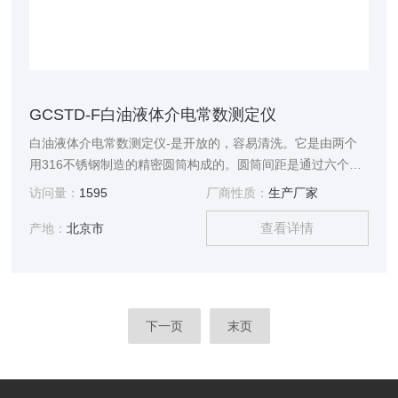
GCSTD-F白油液体介电常数测定仪
白油液体介电常数测定仪-是开放的，容易清洗。它是由两个
用316不锈钢制造的精密圆筒构成的。圆筒间距是通过六个尼
龙螺丝固定的。如果电极初次用于低介电常数的烃类液体，我
访问量：
1595
厂商性质：
生产厂家
们推荐在丙酮或乙醇溶剂中搅动清洗电极，然后用清洁空气轻
查看详情
微干燥。任何残留在电极上的液体都会影响测量的准确性。
产地：
北京市
下一页
末页