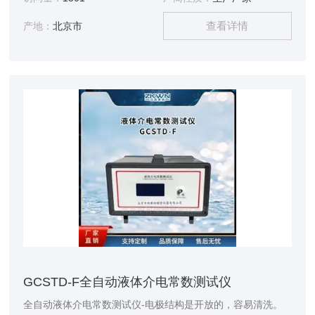
类液体，我们推荐在丙酮或乙醇溶剂中搅动清洗电极，然后用
查看详情
清洁空气轻微干燥。
产地：
北京市
GCSTD-F全自动液体介电常数测试仪
全自动液体介电常数测试仪-电极结构是开放的，容易清洗。