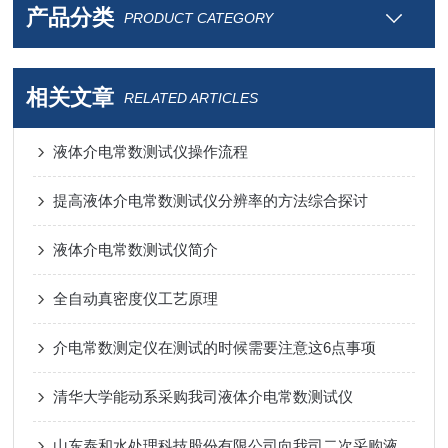
产品分类
PRODUCT CATEGORY
相关文章
RELATED ARTICLES
液体介电常数测试仪操作流程
提高液体介电常数测试仪分辨率的方法综合探讨
液体介电常数测试仪简介
全自动真密度仪工艺原理
介电常数测定仪在测试的时候需要注意这6点事项
清华大学能动系采购我司液体介电常数测试仪
山东泰和水处理科技股份有限公司向我司二次采购液体介电常数测试仪