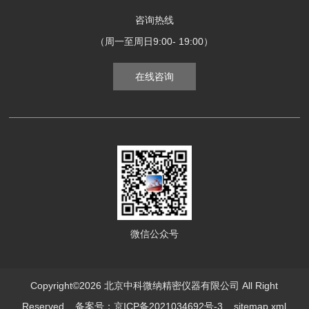
咨询热线
（周一至周日9:00- 19:00）
在线咨询
微信公众号
Copyright©2026 北京中科微纳精密仪器有限公司 All Right
Reserved
备案号：京ICP备2021034692号-3
sitemap.xml