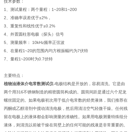
技术参数：
1、测试量程：两个量程：1~20和1~200
2、准确率误差优于±2%，
3、重复性和线性优于±0.2%
4、外置圆柱形电极（探头）信号
5、测量频率： 10kHz频率正弦波
6、在量程1~20的范围内均方根振幅约为7伏特
7、量程1~200时为0.7伏特
主要特点：
植物油液体介电常数测试仪
-
电极结构是开放的，容易清洗。它是由
两个用316不锈钢制造的精密圆筒构成的。圆筒间距是通过六个尼龙
螺丝固定的。如果电极初次用于低介电常数的烃类液体，我们推荐在
丙酮或乙醇溶剂中搅动清洗电极，然后用清洁空气轻微干燥。任何残
留在电极上的液体都会影响测量的准确性。如果用电极测量特殊组分
液体，则清洗以前被干燥在筒壁上的任何可能的残液是非常重要的。