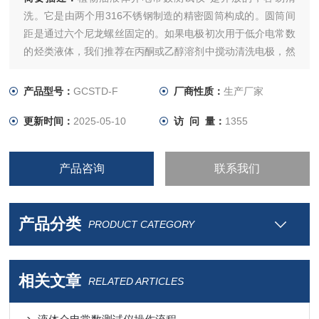
洗。它是由两个用316不锈钢制造的精密圆筒构成的。圆筒间
距是通过六个尼龙螺丝固定的。如果电极初次用于低介电常数
的烃类液体，我们推荐在丙酮或乙醇溶剂中搅动清洗电极，然
后用清洁空气轻微干燥。任何残留在电极上的液体都会影响测
量的准确性。
产品型号：
GCSTD-F
厂商性质：
生产厂家
更新时间：
2025-05-10
访 问 量：
1355
产品咨询
联系我们
产品分类
PRODUCT CATEGORY
相关文章
RELATED ARTICLES