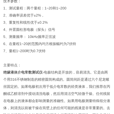
技术参数：
1、测试量程：两个量程：1~20和1~200
2、准确率误差优于±2%，
3、重复性和线性优于±0.2%
4、外置圆柱形电极（探头）信号
5、测量频率： 10kHz频率正弦波
6、在量程1~20的范围内均方根振幅约为7伏特
7、量程1~200时为0.7伏特
主要特点：
绝缘液体介电常数测试仪
-
电极结构是开放的，容易清洗。它是由两
个用316不锈钢制造的精密圆筒构成的。圆筒间距是通过六个尼龙螺
丝固定的。如果电极初次用于低介电常数的烃类液体，我们推荐在丙
酮或乙醇溶剂中搅动清洗电极，然后用清洁空气轻微干燥。任何残留
在电极上的液体都会影响测量的准确性。如果用电极测量特殊组分液
体，则清洗以前被干燥在筒壁上的任何可能的残液是非常重要的。去