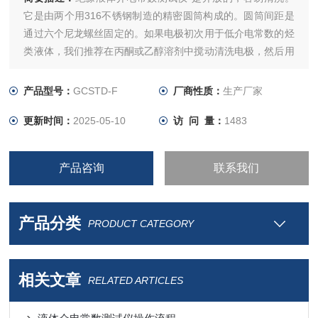
它是由两个用316不锈钢制造的精密圆筒构成的。圆筒间距是
通过六个尼龙螺丝固定的。如果电极初次用于低介电常数的烃
类液体，我们推荐在丙酮或乙醇溶剂中搅动清洗电极，然后用
清洁空气轻微干燥。任何残留在电极上的液体都会影响测量的
准确性。
产品型号：
GCSTD-F
厂商性质：
生产厂家
更新时间：
2025-05-10
访 问 量：
1483
产品咨询
联系我们
产品分类
PRODUCT CATEGORY
相关文章
RELATED ARTICLES