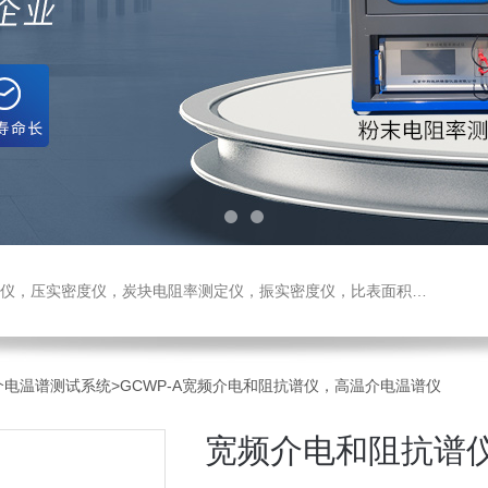
测定仪，振实密度仪，比表面积测试仪，真密度仪，炭块热膨胀仪，炭块透气率仪，炭块二氧化碳反应测定仪
-介电温谱测试系统
>GCWP-A宽频介电和阻抗谱仪，高温介电温谱仪
宽频介电和阻抗谱