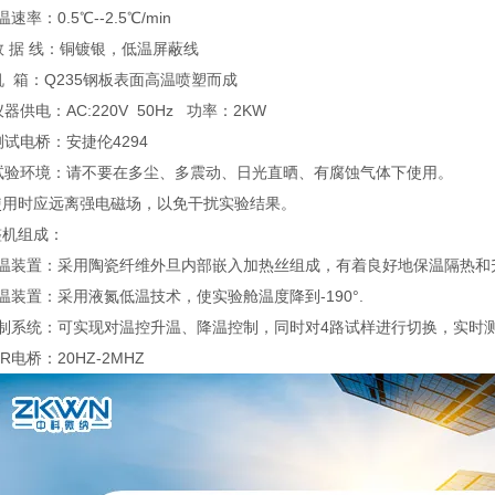
速率：0.5℃--2.5℃/min
数 据 线：铜镀银，低温屏蔽线
机 箱：Q235钢板表面高温喷塑而成
仪器供电：AC:220V 50Hz 功率：2KW
测试电桥：安捷伦4294
、试验环境：请不要在多尘、多震动、日光直晒、有腐蚀气体下使用。
使用时应远离强电磁场，以免干扰实验结果。
整机组成：
加温装置：采用陶瓷纤维外旦内部嵌入加热丝组成，有着良好地保温隔热和
温装置：采用液氮低温技术，使实验舱温度降到-190°.
控制系统：可实现对温控升温、降温控制，同时对4路试样进行切换，实时
CR电桥：20HZ-2MHZ