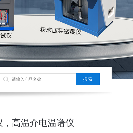
仪，高温介电温谱仪