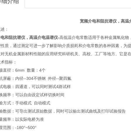
详细介绍
宽频介电和阻抗谱仪，高温
概述：
介电和阻抗谱仪，高温介电温谱仪-
高低温介电常数适用于各种金属氧化物
理性质，通过测定可进一步了解影响介质损耗和介电常数的各种因素，为
位对无机金属新材料性能的应用研究科研机关、高校、工厂等地方。它是
技术指标：
极直径：6mm 数量：4个
机屏蔽：内径--304不锈钢 外径--聚四氟
测试电极：四通道，可以同时测试4路试样
切换频率：可以自由设定试样切换时间
验方式：手动模式 自动模式
试验数据：可导出测试原始数据，同时可以输出测试曲线及打印试验报告
测量频率：以实际电桥为准
范围：-180°~500°