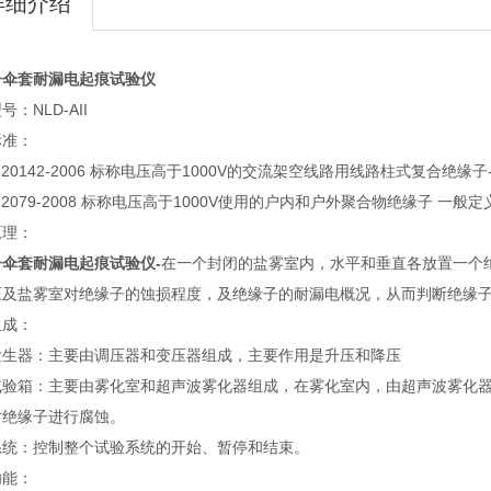
详细介绍
子伞套耐漏电起痕试验仪
：NLD-AII
标准：
T 20142-2006 标称电压高于1000V的交流架空线路用线路柱式复合绝缘
 22079-2008 标称电压高于1000V使用的户内和户外聚合物绝缘子 一
原理：
子伞套耐漏电起痕试验仪-
在一个封闭的盐雾室内，水平和垂直各放置一个绝
压及盐雾室对绝缘子的蚀损程度，及绝缘子的耐漏电概况，从而判断绝缘
组成：
发生器：主要由调压器和变压器组成，主要作用是升压和降压
试验箱：主要由雾化室和超声波雾化器组成，在雾化室内，由超声波雾化
对绝缘子进行腐蚀。
系统：控制整个试验系统的开始、暂停和结束。
功能：