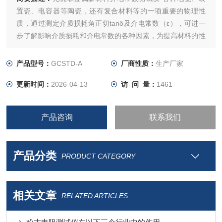
置瓷、电容器等陶瓷，还有复合材料等的一项重要的物理性
质，通过测定介质损耗角正切tanδ及介电常数（ε），可进一
步了解影响介质损耗和介电常数的各种因素，为提高材料的性
能提供依据；仪器的基本原理是采用高频谐振法，并提供了，
通用、多用途、多量程的阻抗测试。
产品型号：
GCSTD-A
厂商性质：
生产厂家
更新时间：
2026-04-13
访 问 量：
1461
产品咨询
联系我们
产品分类
PRODUCT CATEGORY
相关文章
RELATED ARTICLES