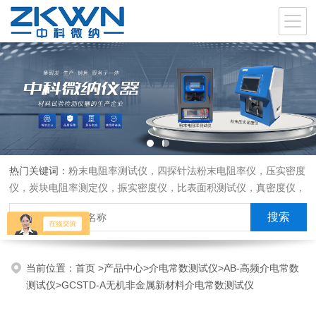
热门关键词：
粉末电阻率测试仪，四探针法粉末电阻率仪，压实密度
仪，炭块电阻率测定仪，振实密度仪，比表面积测试仪，真密度仪，
炭块热膨胀仪，炭块透气率仪，炭块二氧化碳反应测定仪
当前位置：
首页
>
产品中心
>
介电常数测试仪
>
AB-高频介电常数
测试仪
>GCSTD-A无机非金属新材料介电常数测试仪