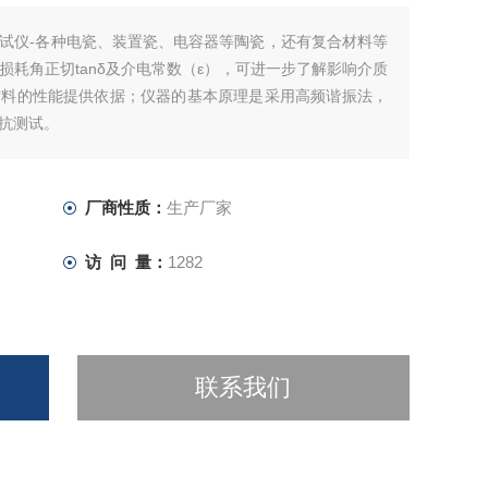
试仪-各种电瓷、装置瓷、电容器等陶瓷，还有复合材料等
耗角正切tanδ及介电常数（ε），可进一步了解影响介质
材料的性能提供依据；仪器的基本原理是采用高频谐振法，
抗测试。
厂商性质：
生产厂家
访 问 量：
1282
联系我们