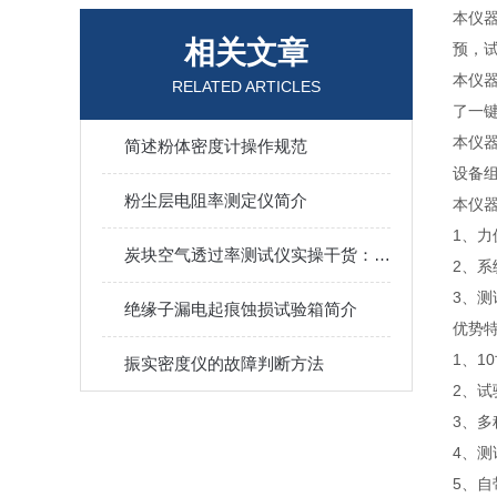
本仪
相关文章
预，
本仪
RELATED ARTICLES
了一
本仪
简述粉体密度计操作规范
设备
粉尘层电阻率测定仪简介
本仪
1、
炭块空气透过率测试仪实操干货：原理、操作与养护技巧
2、系
3、测
绝缘子漏电起痕蚀损试验箱简介
优势
1、1
振实密度仪的故障判断方法
2、
3、多
4、
5、