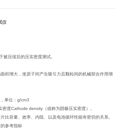
试仪
强下被压缩后的压实密度测试。
触面积增大，使原子间产生吸引力且颗粒间的机械契合作用增
单位：g/cm3
度Cathode density（或称为阴极压实密度）。
与片比容量、效率、内阻、以及电池循环性能有密切的关系。
度的参考指标