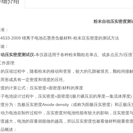
详细介绍
粉末自动压实密度测
标准：
 24533-2009 锂离子电池石墨类负极材料-粉末压实密度的测试方法
用途：
动压实密度测试仪-
本仪器适用于各种粉末颗粒在单点、或多点压力/压
工作原理:
力的压缩过程中，随着粉末的移动和变形，较大的孔隙被填充，颗粒间接
从而形成具有一定密度和强度的压坯。
度的计算公式：压实密度=面密度/材料的厚度
子电池设计过程中，压实密度=面密度/(极片碾压后的厚度—集流体厚度) ，
度分为：负极压实密度Anode density（或称为阳极压实密度）和正极压实密
子动力电池在制作过程中，压实密度对电池性能有较大的影响，压实密度
密度越大，电池的容量就能做的越高，所以压实密度也被看做材料能量密
产品概述：