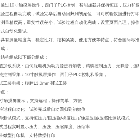
器通过10寸触摸屏操作，西门子PLC控制，智能加载并保持恒压，压力
试验过程自动完成，试验完毕后自动回归到初始位，可对试验数据进行打
器测量精度高，重复性误差小，试验过程自动化完成，设置页面合理，操
键式自动化测试。
器具有测量精度高、稳定性好、结构紧凑、使用方便等特点，符合国际标
组成：
器结构组成以下部分组成：
力值加载系统：由伺服电机为动力源进行加载，精确控制压力，无噪音，连
统控制采集：10寸触摸屏操作，西门子PLC控制和采集，
试工装电极：模腔13.0mm测试工装
特点：
0寸触摸屏显示，支持远程，操作简单、方便
试验过程自动化，试验完成后自动回归到初始位
种测试模式，支持恒压力/恒压强/梯度压力/梯度压强/压缩比测试模式
测试过程实时显示压力、压强、压缩厚度、压缩率
自带微型打印机，支持数据打印