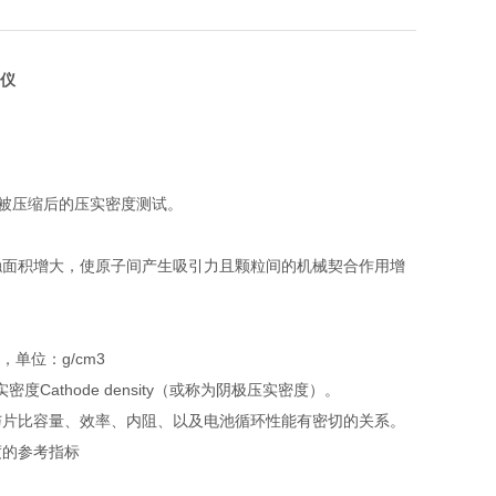
仪
下被压缩后的压实密度测试。
触面积增大，使原子间产生吸引力且颗粒间的机械契合作用增
单位：g/cm3
度Cathode density（或称为阴极压实密度）。
与片比容量、效率、内阻、以及电池循环性能有密切的关系。
度的参考指标