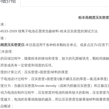
详细介绍
粉末高精度压实密度
标准：
 24533-2009 锂离子电池石墨类负极材料-粉末压实密度的测试方法
用途：
精度压实密度仪-
本仪器适用于各种粉末颗粒在单点、或多点压力/压强
工作原理:
力的压缩过程中，随着粉末的移动和变形，较大的孔隙被填充，颗粒间接
从而形成具有一定密度和强度的压坯。
度的计算公式：压实密度=面密度/材料的厚度
子电池设计过程中，压实密度=面密度/(极片碾压后的厚度—集流体厚度) ，
度分为：负极压实密度Anode density（或称为阳极压实密度）和正极压实密
子动力电池在制作过程中，压实密度对电池性能有较大的影响，压实密度
密度越大，电池的容量就能做的越高，所以压实密度也被看做材料能量密
产品概述：