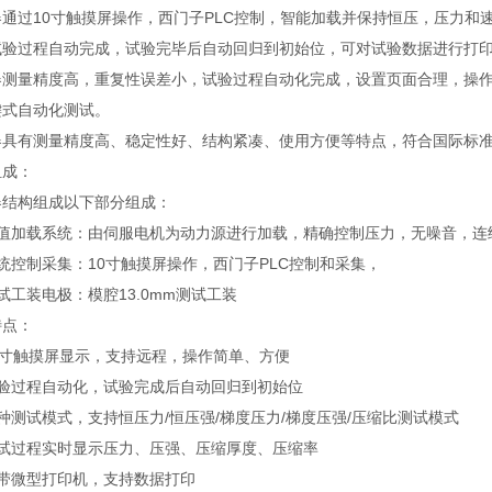
器通过10寸触摸屏操作，西门子PLC控制，智能加载并保持恒压，压力
试验过程自动完成，试验完毕后自动回归到初始位，可对试验数据进行打
器测量精度高，重复性误差小，试验过程自动化完成，设置页面合理，操
键式自动化测试。
器具有测量精度高、稳定性好、结构紧凑、使用方便等特点，符合国际标
组成：
器结构组成以下部分组成：
力值加载系统：由伺服电机为动力源进行加载，精确控制压力，无噪音，连
统控制采集：10寸触摸屏操作，西门子PLC控制和采集，
试工装电极：模腔13.0mm测试工装
特点：
0寸触摸屏显示，支持远程，操作简单、方便
试验过程自动化，试验完成后自动回归到初始位
种测试模式，支持恒压力/恒压强/梯度压力/梯度压强/压缩比测试模式
测试过程实时显示压力、压强、压缩厚度、压缩率
自带微型打印机，支持数据打印