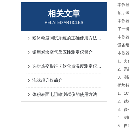
本仪
相关文章
预，
本仪
RELATED ARTICLES
了一
本仪
粉体粒度测试系统的正确使用方法指南
设备
铝用炭块空气反应性测定仪简介
本仪
1、
选对热变形维卡软化点温度测定仪 需要留意哪几个维度
2、系
3、测
泡沫起升仪简介
优势
1、1
体积表面电阻率测试仪的使用方法
2、
3、多
4、
5、