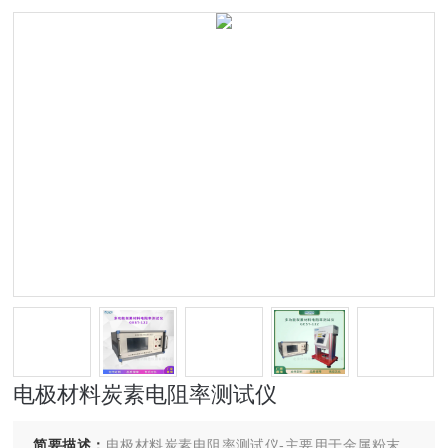
电极材料炭素电阻率测试仪
简要描述：
电极材料炭素电阻率测试仪-主要用于金属粉末、