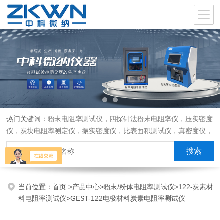
热门关键词：
粉末电阻率测试仪，四探针法粉末电阻率仪，压实密度
仪，炭块电阻率测定仪，振实密度仪，比表面积测试仪，真密度仪，
炭块热膨胀仪，炭块透气率仪，炭块二氧化碳反应测定仪
当前位置：
首页
>
产品中心
>
粉末/粉体电阻率测试仪
>
122-炭素材
料电阻率测试仪
>GEST-122电极材料炭素电阻率测试仪