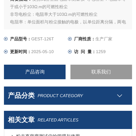
于或小于103Ω.m的可燃性粉尘
非导电粉尘：电阻率大于103Ω.m的可燃性粉尘
电阻率：单位面积与粉尘接触的电极，以单位距离分隔，两电
极之间测得的电阻最小值。
产品型号：
GEST-126T
厂商性质：
生产厂家
更新时间：
2025-05-10
访 问 量：
1259
产品咨询
联系我们
产品分类
PRODUCT CATEGORY
相关文章
RELATED ARTICLES