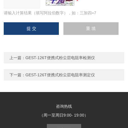
请输入计算结果（填写阿拉伯数字），如：三加四=7
上一篇：
GEST-126T便携式粉尘层电阻率检测仪
下一篇：
GEST-126T便携式粉尘层电阻率测定仪
咨询热线
（周一至周日9:00- 19:00）