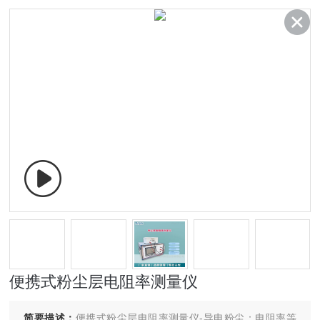
便携式粉尘层电阻率测量仪
简要描述：
便携式粉尘层电阻率测量仪-导电粉尘：电阻率等