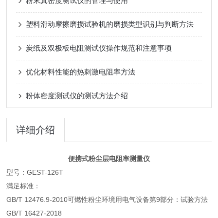
粉末真密度测试仪的管理与使用
塑料滑动摩擦磨损试验机的磨损类型识别与判断方法
炭纸及双极板电阻测试仪操作规范和注意事项
优化材料性能的热刺激电阻率方法
粉体密度测试仪的测试方法介绍
详细介绍
便携式粉尘层电阻率测量仪
型号：GEST-126T
满足标准：
GB/T 12476.9-2010可燃性粉尘环境用电气设备第9部分：试验方法
GB/T 16427-2018