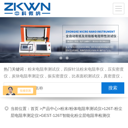
热门关键词：
粉末电阻率测试仪，四探针法粉末电阻率仪，压实密度
仪，炭块电阻率测定仪，振实密度仪，比表面积测试仪，真密度仪，
炭块热膨胀仪，炭块透气率仪，炭块二氧化碳反应测定仪
当前位置：
首页
>
产品中心
>
粉末/粉体电阻率测试仪
>
126T-粉尘
层电阻率测定仪
>GEST-126T智能化粉尘层电阻率检测仪