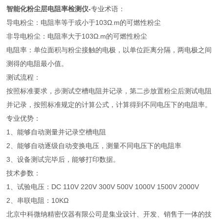
智能化粉尘层电阻率检测仪
-
专业术语：
导电粉尘：电阻率等于或小于103Ω.m的可燃性粉尘
非导电粉尘：电阻率大于103Ω.m的可燃性粉尘
电阻率：单位面积与粉尘接触的电极，以单位距离分隔，两电极之间
测得的电阻最小值。
测试流程：
按照标准要求，步测试空槽电阻并记录，第二步放置粉尘后测试电阻
并记录，按照标准规定的计算公式，计算得到不同电压下的电阻率。
专业优势：
1、能够自动测量并记录空槽电阻
2、能够自动逐级自动变换电压，测量不同电压下的电阻率
3、设备测试完毕后，能够打印数据。
技术参数：
1、试验电压：DC 110V 220V 300V 500V 1000V 1500V 2000V
2、串联电阻：10KΩ
北京中科微纳精密仪器有限公司是集业设计、开发、销售于一体的技