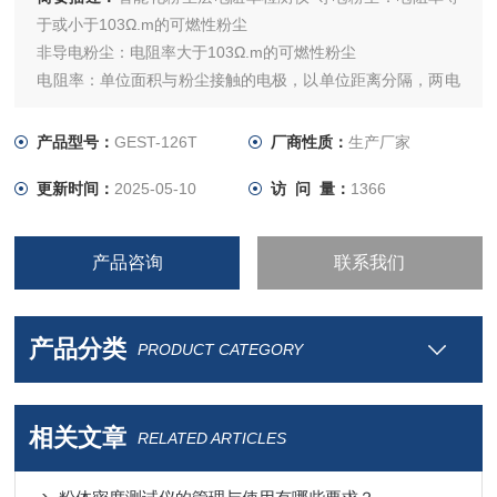
于或小于103Ω.m的可燃性粉尘
非导电粉尘：电阻率大于103Ω.m的可燃性粉尘
电阻率：单位面积与粉尘接触的电极，以单位距离分隔，两电
极之间测得的电阻最小值。
产品型号：
GEST-126T
厂商性质：
生产厂家
更新时间：
2025-05-10
访 问 量：
1366
产品咨询
联系我们
产品分类
PRODUCT CATEGORY
相关文章
RELATED ARTICLES