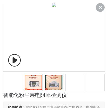
智能化粉尘层电阻率检测仪
简要描述：
智能化粉尘层电阻率检测仪-导电粉尘：电阻率等