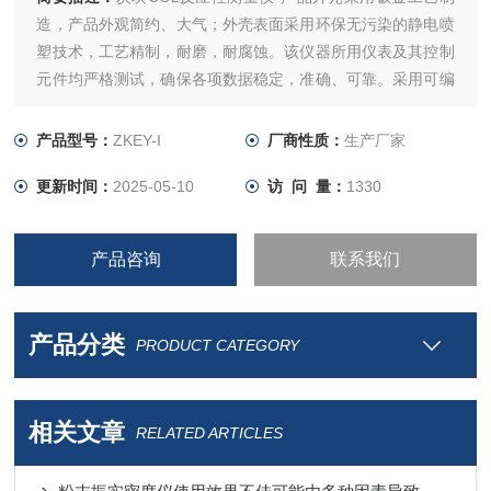
造，产品外观简约、大气；外壳表面采用环保无污染的静电喷
塑技术，工艺精制，耐磨，耐腐蚀。该仪器所用仪表及其控制
元件均严格测试，确保各项数据稳定，准确、可靠。采用可编
程序逻辑控制器（PLC）控制，实验过程和数据全智能化处
理；通过软件可实现远程监控和数据分析。便捷的人机交互界
产品型号：
ZKEY-I
厂商性质：
生产厂家
面、高精度，智能化的测量技术，助力提升企业产品测量效
更新时间：
2025-05-10
访 问 量：
1330
率。
产品咨询
联系我们
产品分类
PRODUCT CATEGORY
相关文章
RELATED ARTICLES