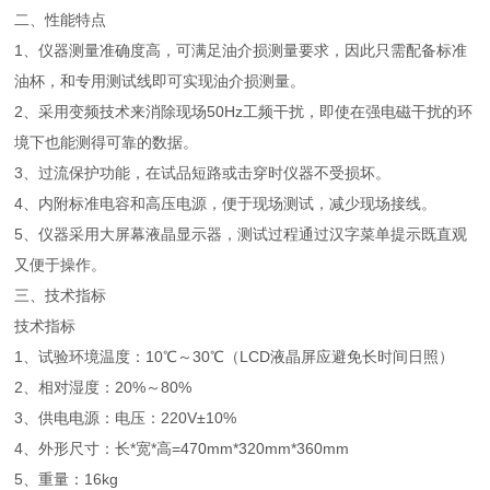
二、性能特点
1、仪器测量准确度高，可满足油介损测量要求，因此只需配备标准
油杯，和专用测试线即可实现油介损测量。
2、采用变频技术来消除现场50Hz工频干扰，即使在强电磁干扰的环
境下也能测得可靠的数据。
3、过流保护功能，在试品短路或击穿时仪器不受损坏。
4、内附标准电容和高压电源，便于现场测试，减少现场接线。
5、仪器采用大屏幕液晶显示器，测试过程通过汉字菜单提示既直观
又便于操作。
三、技术指标
技术指标
1、试验环境温度：10℃～30℃（LCD液晶屏应避免长时间日照）
2、相对湿度：20%～80%
3、供电电源：电压：220V±10%
4、外形尺寸：长*宽*高=470mm*320mm*360mm
5、重量：16kg