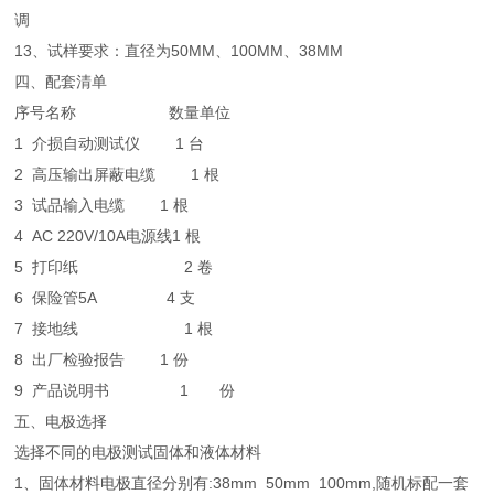
调
13、试样要求：直径为50MM、100MM、38MM
四、配套清单
序号
名称
数量
单位
1 介损自动测试仪
1
台
2
高压输出屏蔽电缆
1
根
3
试品输入电缆
1
根
4
AC 220V/10A电源线
1
根
5
打印纸
2
卷
6
保险管5A
4
支
7
接地线
1
根
8
出厂检验报告
1
份
9
产品说明书
1 份
五、电极选择
选择不同的电极测试固体和液体材料
1、固体材料电极直径分别有:38mm 50mm 100mm,随机标配一套