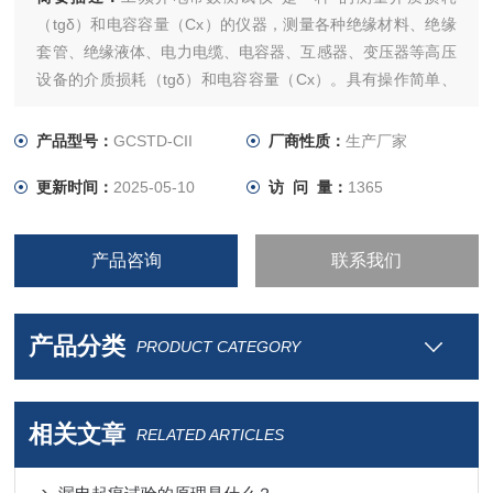
（tgδ）和电容容量（Cx）的仪器，测量各种绝缘材料、绝缘
套管、绝缘液体、电力电缆、电容器、互感器、变压器等高压
设备的介质损耗（tgδ）和电容容量（Cx）。具有操作简单、
中文显示、打印、使用方便、无需换算、自带高压，测试时间
短等优点。
产品型号：
GCSTD-CII
厂商性质：
生产厂家
更新时间：
2025-05-10
访 问 量：
1365
产品咨询
联系我们
产品分类
PRODUCT CATEGORY
相关文章
RELATED ARTICLES