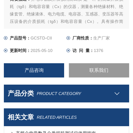
耗（tgδ）和电容容量（Cx）的仪器，测量各种绝缘材料、绝
缘套管、绝缘液体、电力电缆、电容器、互感器、变压器等高
压设备的介质损耗（tgδ）和电容容量（Cx）。具有操作简
单、中文显示、打印、使用方便、无需换算、自带高压，测试
时间短等优点。
产品型号：
GCSTD-CII
厂商性质：
生产厂家
更新时间：
2025-05-10
访 问 量：
1376
产品咨询
联系我们
产品分类
PRODUCT CATEGORY
相关文章
RELATED ARTICLES