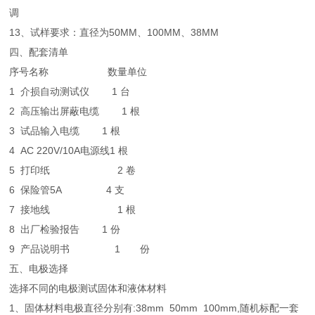
调
13、试样要求：直径为50MM、100MM、38MM
四、配套清单
序号
名称
数量
单位
1 介损自动测试仪
1
台
2
高压输出屏蔽电缆
1
根
3
试品输入电缆
1
根
4
AC 220V/10A电源线
1
根
5
打印纸
2
卷
6
保险管5A
4
支
7
接地线
1
根
8
出厂检验报告
1
份
9
产品说明书
1 份
五、电极选择
选择不同的电极测试固体和液体材料
1、固体材料电极直径分别有:38mm 50mm 100mm,随机标配一套