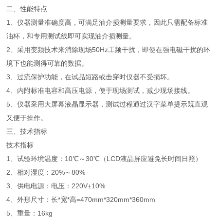
二、性能特点
1、仪器测量准确度高，可满足油介损测量要求，因此只需配备标准
油杯，和专用测试线即可实现油介损测量。
2、采用变频技术来消除现场50Hz工频干扰，即使在强电磁干扰的环
境下也能测得可靠的数据。
3、过流保护功能，在试品短路或击穿时仪器不受损坏。
4、内附标准电容和高压电源，便于现场测试，减少现场接线。
5、仪器采用大屏幕液晶显示器，测试过程通过汉字菜单提示既直观
又便于操作。
三、技术指标
技术指标
1、试验环境温度：10℃～30℃（LCD液晶屏应避免长时间日照）
2、相对湿度：20%～80%
3、供电电源：电压：220V±10%
4、外形尺寸：长*宽*高=470mm*320mm*360mm
5、重量：16kg