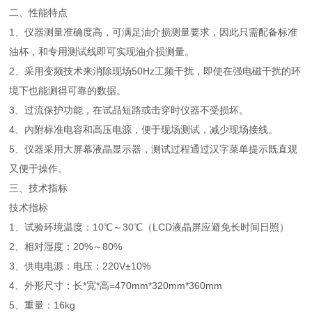
二、性能特点
1、仪器测量准确度高，可满足油介损测量要求，因此只需配备标准
油杯，和专用测试线即可实现油介损测量。
2、采用变频技术来消除现场50Hz工频干扰，即使在强电磁干扰的环
境下也能测得可靠的数据。
3、过流保护功能，在试品短路或击穿时仪器不受损坏。
4、内附标准电容和高压电源，便于现场测试，减少现场接线。
5、仪器采用大屏幕液晶显示器，测试过程通过汉字菜单提示既直观
又便于操作。
三、技术指标
技术指标
1、试验环境温度：10℃～30℃（LCD液晶屏应避免长时间日照）
2、相对湿度：20%～80%
3、供电电源：电压：220V±10%
4、外形尺寸：长*宽*高=470mm*320mm*360mm
5、重量：16kg