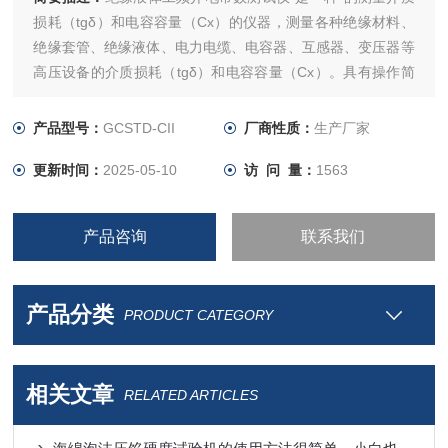
损耗（tgδ）和电容容量（Cx）的仪器，测量各种绝缘材料、
绝缘套管、绝缘液体、电力电缆、电容器、互感器、变压器等
高压设备的介质损耗（tgδ）和电容容量（Cx）。具有操作简
单、中文显示、打印、使用方便、无需换算、自带高压，测试
时间短等优点。
产品型号：
GCSTD-CII
厂商性质：
生产厂家
更新时间：
2025-05-10
访 问 量：
1563
产品咨询
联系我们
产品分类
PRODUCT CATEGORY
相关文章
RELATED ARTICLES