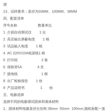
调
13、试样要求：直径为50MM、100MM、38MM
四、配套清单
序号
名称
数量
单位
1 介损自动测试仪
1
台
2
高压输出屏蔽电缆
1
根
3
试品输入电缆
1
根
4
AC 220V/10A电源线
1
根
5
打印纸
2
卷
6
保险管5A
4
支
7
接地线
1
根
8
出厂检验报告
1
份
9
产品说明书
1 份
五、电极选择
选择不同的电极测试固体和液体材料
1、固体材料电极直径分别有:38mm 50mm 100mm,随机标配一套