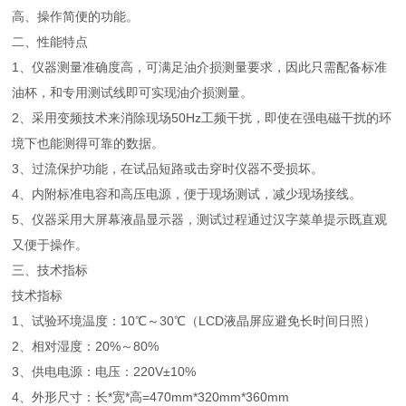
高、操作简便的功能。
二、性能特点
1、仪器测量准确度高，可满足油介损测量要求，因此只需配备标准
油杯，和专用测试线即可实现油介损测量。
2、采用变频技术来消除现场50Hz工频干扰，即使在强电磁干扰的环
境下也能测得可靠的数据。
3、过流保护功能，在试品短路或击穿时仪器不受损坏。
4、内附标准电容和高压电源，便于现场测试，减少现场接线。
5、仪器采用大屏幕液晶显示器，测试过程通过汉字菜单提示既直观
又便于操作。
三、技术指标
技术指标
1、试验环境温度：10℃～30℃（LCD液晶屏应避免长时间日照）
2、相对湿度：20%～80%
3、供电电源：电压：220V±10%
4、外形尺寸：长*宽*高=470mm*320mm*360mm