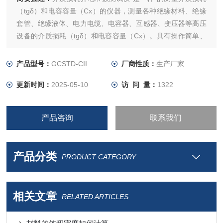
（tgδ）和电容容量（Cx）的仪器，测量各种绝缘材料、绝缘
套管、绝缘液体、电力电缆、电容器、互感器、变压器等高压
设备的介质损耗（tgδ）和电容容量（Cx）。具有操作简单、
中文显示、打印、使用方便、无需换算、自带高压，测试时间
短等优点。
产品型号：
GCSTD-CII
厂商性质：
生产厂家
更新时间：
2025-05-10
访 问 量：
1322
产品咨询
联系我们
产品分类
PRODUCT CATEGORY
相关文章
RELATED ARTICLES