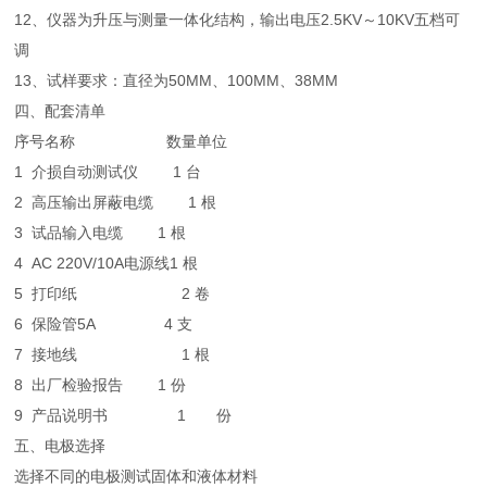
12、仪器为升压与测量一体化结构，输出电压2.5KV～10KV五档可
调
13、试样要求：直径为50MM、100MM、38MM
四、配套清单
序号
名称
数量
单位
1 介损自动测试仪
1
台
2
高压输出屏蔽电缆
1
根
3
试品输入电缆
1
根
4
AC 220V/10A电源线
1
根
5
打印纸
2
卷
6
保险管5A
4
支
7
接地线
1
根
8
出厂检验报告
1
份
9
产品说明书
1 份
五、电极选择
选择不同的电极测试固体和液体材料