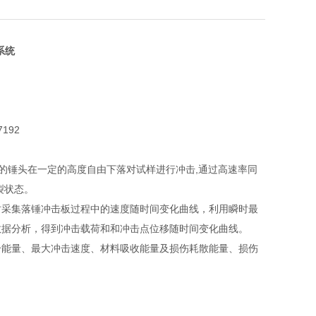
系统
7192
的锤头在一定的高度自由下落对试样进行冲击,通过高速率同
裂状态。
时采集落锤冲击板过程中的速度随时间变化曲线，利用瞬时最
数据分析，得到冲击载荷和和冲击点位移随时间变化曲线。
击能量、最大冲击速度、材料吸收能量及损伤耗散能量、损伤