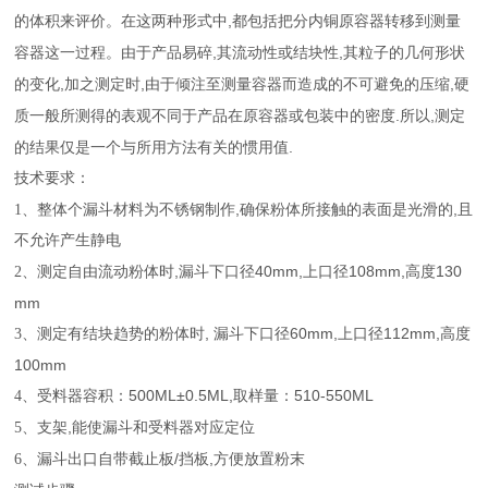
,
的体积来评价。在这两种形式中
都包括
把
分内铜原容器转移到测量
,
,
容器这一过程。由于产品易碎
其流动性或结块性
其粒子的几何形状
,
,
,
的变化
加之测定时
由于倾注至测量容器而造成的不可避免的压缩
硬
.
,
质一般所测得的表观不同于产品在原容器或包装中的密度
所以
测定
.
的结果仅是一个与所用方法有关的惯用值
技术要求：
,
,
1
、整体个漏斗材料为不锈钢制作
确保粉体所接触的表面是光滑的
且
不允许产生静电
,
40mm,
108mm,
130
2
、测定自由流动粉体时
漏斗下口径
上口径
高度
mm
,
60mm,
112mm,
3
、测定有结块趋势的粉体时
漏斗下口径
上口径
高度
100mm
500ML±0.5ML,
510-550ML
4
、受料器容积：
取样量：
,
5
、支架
能使漏斗和受料器对应定位
/
,
6
、漏斗出口自带截止板
挡板
方便放置粉末