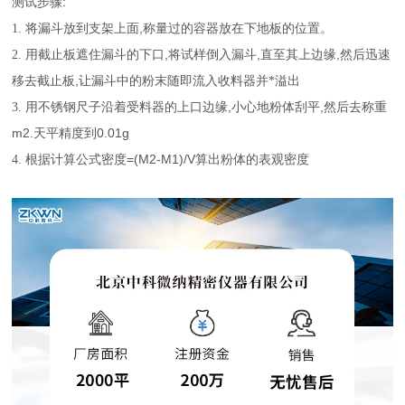
:
测试步骤
,
1.
将漏斗放到支架上面
称量过的容器放在下地板的位置。
,
,
,
2.
用截止板遮住漏斗的下口
将试样倒入漏斗
直至其上边缘
然后迅速
,
移去截止板
让漏斗中的粉末随即流入收料器并*溢出
,
,
3.
用不锈钢尺子沿着受料器的上口边缘
小心地粉体刮平
然后去称重
m2.
0.01g
天平精度到
=(M2-M1)/V
4.
根据计算公式密度
算出粉体的表观密度