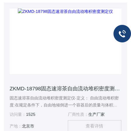
ZKMD-18798固态速溶茶自由流动堆积密度测定仪
固态速溶茶自由流动堆积密度测定仪-定义： 自由流动堆积密
度:在规定条件下，自由地倾倒进一个容器后的质量与体积的
比值， 原理： 自由流动堆积密度把样品通过一个特定的漏斗
访问量：
1525
厂商性质：
生产厂家
注入到一个特定的已知体积和质量的容器中，称量容器的内容
查看详情
物的质量
产地：
北京市