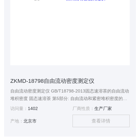
ZKMD-18798自由流动密度测定仪
自由流动密度测定仪 GB/T18798-2013固态速溶茶的自由流动
堆积密度 固态速溶茶 第5部分: 自由流动和紧密堆积密度的测
定； ISO6770：1982速溶茶 自由流动和紧密堆积密度的测定
访问量：
1402
厂商性质：
生产厂家
定义： 自由流动堆积密度:在规定条件下，自由地倾倒进一个
查看详情
容器后的质量与体积的比值， 原理： 自由流动堆积密度把样
产地：
北京市
品通过一个特定的漏斗注入到一个特定的已知体积和质量的容
器