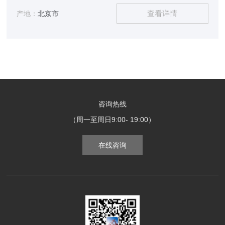
测定 定义： 自由流动堆积密度:在规定条件下，自由地倾倒进
查看详情
一个容器后的质量与体积的比值， 原理： 自由流动堆积密度
产地：
北京市
把样品通过一个特定的漏斗注入到一个特定的已知体积和质量
的容器
咨询热线
（周一至周日9:00- 19:00）
在线咨询