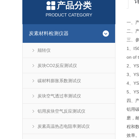
产品分类
PRODUCT CATEGORY
一、
二、产
炭素材料检测仪器
三、
1、ISO
颠转仪
on of 
炭块CO2反应测试仪
2、Y
3、YS
碳材料膨胀系数测试仪
4、Y
5、Y
炭块空气透过率测试仪
四、产
铝用
铝用炭块空气反应测试仪
磨，
炭素高温热态电阻率测试仪
程和
效率