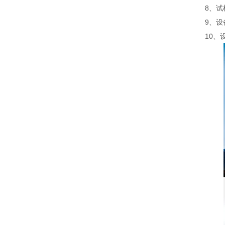
8、试
9、设
10、