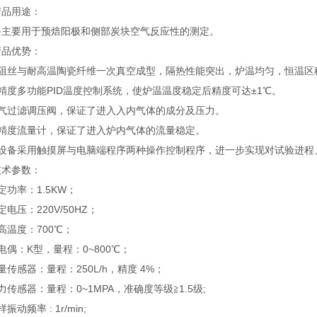
产品用途：
备主要用于预焙阳极和侧部炭块空气反应性的测定。
产品优势：
电阻丝与耐高温陶瓷纤维一次真空成型，隔热性能突出，炉温均匀，恒温区
精度多功能
PID温度控制系统，使炉温温度稳定后精度可达±1℃。
空气过滤调压阀，保证了进入入内气体的成分及压力。
高精度流量计，保证了进入炉内气体的流量稳定。
该设备采用触摸屏与电脑端程序两种操作控制程序，进一步实现对试验进程
技术参数：
定功率：1.5KW；
定电压：220V/50HZ；
高温度：700℃；
电偶：K型，量程：0~800℃；
量传感器：量程：250L/h，精度 4%；
力传感器：量程：0~1MPA，准确度等级≧1.5级;
振动频率 : 1r/min;