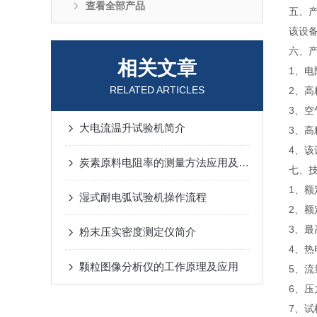
查看全部产品
五、
该设
六、
相关文章
1、
RELATED ARTICLES
2、高
3、
大电流温升试验机简介
3、
4、
炭素原料电阻率的测量方法应用及影响因素
七、
1、额
湿式耐电弧试验机操作流程
2、额
3、最
粉末压实密度测定仪简介
4、热
颗粒图像分析仪的工作原理及应用
5、流
6、压
7、试样