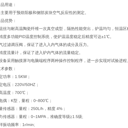
产品用途：
备主要用于预焙阳极和侧部炭块空气反应性的测定。
产品优势：
电阻丝与耐高温陶瓷纤维一次真空成型，隔热性能突出，炉温均匀，恒温区
精度多功能
PID温度控制系统，使炉温温度稳定后精度可达±1℃。
空气过滤调压阀，保证了进入入内气体的成分及压力。
高精度流量计，保证了进入炉内气体的流量稳定。
该设备采用触摸屏与电脑端程序两种操作控制程序，进一步实现对试验进程
技术参数：
定功率：1.5KW；
定电压：220V/50HZ；
高温度：700℃；
电偶：K型，量程：0~800℃；
量传感器：量程：250L/h，精度 4%；
力传感器：量程：0~1MPA，准确度等级≧1.5级;
振动频率 : 1r/min;