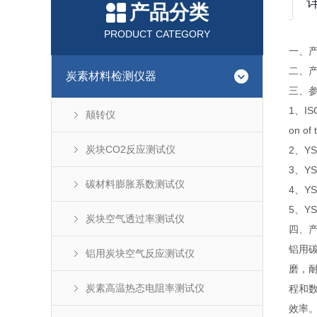
产品分类
PRODUCT CATEGORY
一、
二、产
炭素材料检测仪器
三、
1、ISO
颠转仪
on of 
炭块CO2反应测试仪
2、Y
3、YS
碳材料膨胀系数测试仪
4、Y
5、Y
炭块空气透过率测试仪
四、产
铝用
铝用炭块空气反应测试仪
磨，
炭素高温热态电阻率测试仪
程和
效率