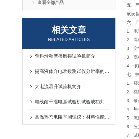
查看全部产品
五、
该设
六、
相关文章
1、
RELATED ARTICLES
2、高
3、
塑料滑动摩擦磨损试验机简介
3、
4、
提高液体介电常数测试仪分辨率的方法综合探讨
七、
1、额
大电流温升试验机简介
2、额
3、最
电线耐干湿电弧试验机试验成功判断方法
4、热
高温热态电阻率测试仪：材料性能评估的利器
5、流
6、压
7、试样