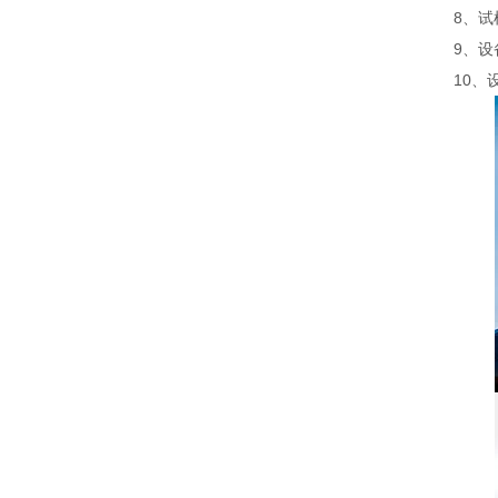
8、试
9、设
10、