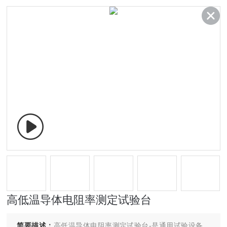
高低温导体电阻率测定试验台
简要描述：
高低温导体电阻率测定试验台-是通用试验设备，