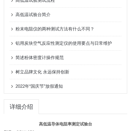
高低温试验测试流程
高低温试验台简介
粉末电阻仪的两种测试方法有什么不同？
铝用炭块空气反应性测定仪的使用要点与日常维护
简述粉体密度计操作规范
树立品牌文化 永远保持创新
2022年“国庆节”放假通知
详细介绍
高低温导体电阻率测定试验台