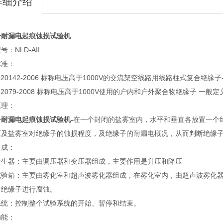
详细介绍
子耐漏电起痕蚀损试验机
：NLD-AII
标准：
T 20142-2006 标称电压高于1000V的交流架空线路用线路柱式复合绝缘
 22079-2008 标称电压高于1000V使用的户内和户外聚合物绝缘子 一
原理：
子耐漏电起痕蚀损试验机-
在一个封闭的盐雾室内，水平和垂直各放置一个绝
压及盐雾室对绝缘子的蚀损程度，及绝缘子的耐漏电概况，从而判断绝缘
组成：
发生器：主要由调压器和变压器组成，主要作用是升压和降压
试验箱：主要由雾化室和超声波雾化器组成，在雾化室内，由超声波雾化
对绝缘子进行腐蚀。
系统：控制整个试验系统的开始、暂停和结束。
功能：