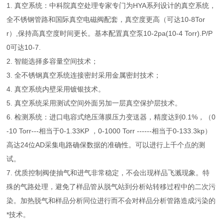
1. 真空系统：中科院真空处理专家专门为HYA系列设计的真空系统，
全不锈钢管路和国际真空电磁阀配套，真空度更高（可达10-8Tor
r）,保持高真空度时间更长。基本配置真空泵10-2pa(10-4 Torr).P/P
0可达10-7.
2. 智能选择多容量空间技术；
3. 全不锈钢真空系统连接密封采用金属密封技术；
4. 真空系统内壁采用镀银技术。
5. 真空系统采用测试空间外面另加一层真空保护层技术。
6. 检测系统：进口电容式绝压薄膜压力变送器，精度达到0.1%，（0
-10 Torr---相当于0-1.33KP ，0-1000 Torr ------相当于0-133.3kp）
高达24位AD采集电路确保数据的准确性。可以进行上千个点的测
试。
7. 优质控制阀使抽气和进气非常稳定，不会出现样品飞溅现象。特
殊的气路处理，避免了样品管从脱气站到分析站转移过程中的二次污
染。加热脱气和样品分析同位进行而不会对样品分析管路造成污染的
*技术。