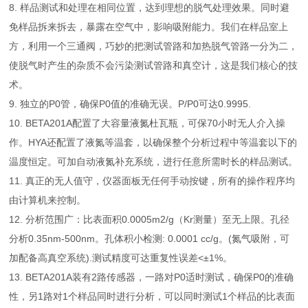
8. 样品测试和处理在相同位置，达到理想的脱气处理效果。同时避
免样品拆来拆去，暴露在空气中，影响吸附能力。我们在样品室上
方，利用一个三通阀，巧妙的把测试管路和加热脱气管路一分为二，
使脱气时产生的杂质不会污染测试管路和真空计，这是我们核心的技
术。
9. 独立的P0管，确保P0值的准确无误。P/P0可达0.9995.
10. BETA201A配置了大容量液氮杜瓦瓶，可保70小时无人介入操
作。HYA还配置了液氮等温套，以确保整个分析过程中等温套以下的
温度恒定。可加自动液氮补充系统，进行任意所需时长的样品测试。
11. 真正的无人值守，仪器面板无任何手动按键，所有的操作程序均
由计算机来控制。
12. 分析范围广：比表面积0.0005m2/g（Kr测量）至无上限。孔径
分析0.35nm-500nm。孔体积小检测: 0.0001 cc/g。(氮气吸附，可
加配备高真空系统).测试精度可达重复性误差<±1%。
13. BETA201A装有2路传感器，一路对P0适时测试，确保P0的准确
性，另1路对1个样品同时进行分析，可以同时测试1个样品的比表面