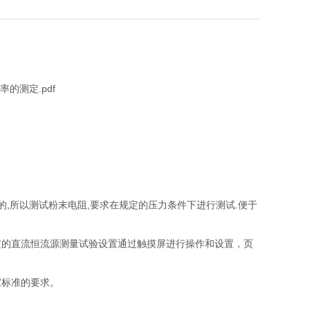
率的测定.pdf
的,所以测试粉末电阻,要求在规定的压力条件下进行测试.便于
定的直流恒流源测量试验设置通过触摸屏进行操作和设置，页
家标准的要求。