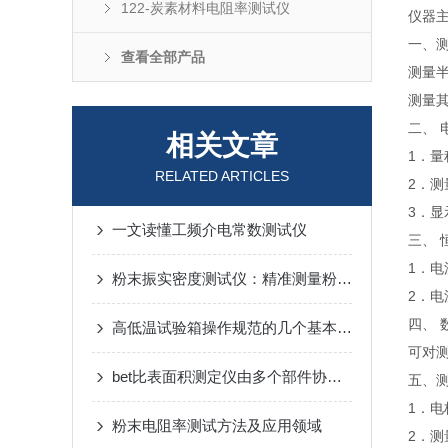
122-炭素材料电阻率测试仪
仪器
一、
查看全部产品
测量半
测量其
二、 
相关文章
1．量程
RELATED ARTICLES
2．测
3．显
一文读懂工频介电常数测试仪
三、 
1．电流
粉末振实密度测试仪：精准测量粉末特性
2．电
四、 
高低温试验箱操作规范的几个基本要求
可对
bet比表面积测定仪由多个部件协同工作
五、
1．电
粉末电阻率测试方法及应用领域
2．测