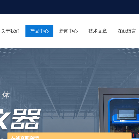
关于我们
产品中心
新闻中心
技术文章
在线留言