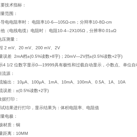
主要技术指标：
测量范围：
导电电阻率时： 电阻率10-6—105Ω-cm；分辩率10-8Ω-cm
他（电线电缆）电阻时： 电阻10-4--2X105Ω，分辨率0.01uΩ
电压测量：
 2 mV、20 mV、200 mV、2V
量误差 2mA档±(0.5%读数+8字)；20mV—2V挡±(0.5%读数+2字)
示4 1/2 位数字显示0—19999具有极性和过载自动显示，小数点、单位
恒流源：
输出： 10μA、100μA、1mA、10mA、100mA、0.5A、1A、10A
流误差：±(0.5%读数+2字)
数据打印：
测试结果进行打印，显示结果为：体积电阻率、电阻值
测量电极：
极材质：铜
量距离：10MM