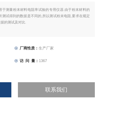
用于测量粉末材料电阻率试验的专用仪器.由于粉末材料的
所测试得到的数据是不同的,所以测试粉末电阻,要求在规定
据的测试及对比.
厂商性质：
生产厂家
访 问 量：
1367
联系我们