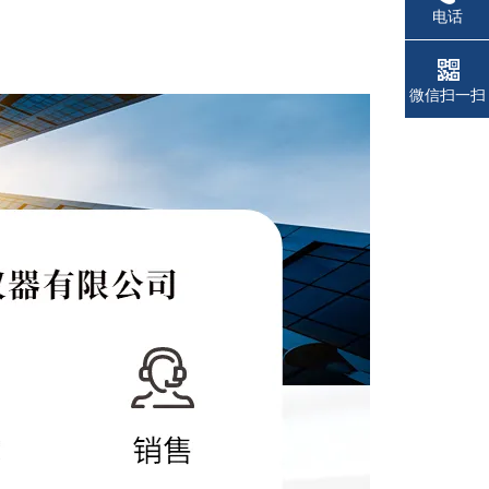
电话
微信扫一扫