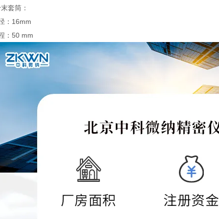
粉末套筒：
径：16mm
程：50 mm