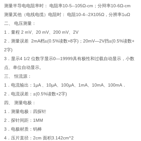
测量半导电电阻率时： 电阻率10-5--105Ω-cm；分辩率10-6Ω-cm
测量其他（电线电缆）电阻时： 电阻10-4--2X105Ω，分辨率1uΩ
二、 电压测量：
1．量程 2 mV、20 mV、200 mV、2V
2．测量误差 2mA档±(0.5%读数+8字)；20mV—2V挡±(0.5%读数+
2字)
3．显示4 1/2 位数字显示0—19999具有极性和过载自动显示，小数
点、单位自动显示。
三、 恒流源：
1．电流输出：1μA 、10μA、100μA、1mA、10mA、100mA．
2．电流误差：±(0.5%读数+2字)
四、 测量电极：
1．测量电极：四探针
2．探针间距：1MM
3．电极材质：钨棒
4．压片直径：2cm 面积3.142cm^2