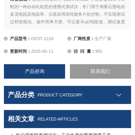
制的一种自动化程度的便携式测试仪，专门用于测量石墨电的
直流电阻及电阻率。仪器采用高性能单片机控制，可实现测试
过程智能化，操作简单方便、可以显示цΩ电阻值，测试速度
快，复测性好、读数直观，是符合规程要求的理想的专用仪
器，大大方便了试验项目的开展，提高了工作效率。
产品型号：
GEST-122A
厂商性质：
生产厂家
更新时间：
2025-05-11
访 问 量：
982
产品咨询
联系我们
产品分类
PRODUCT CATEGORY
相关文章
RELATED ARTICLES