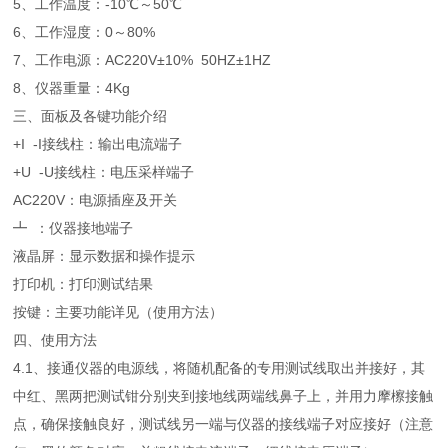
5、工作温度：-10℃～50℃
6、工作湿度：0～80%
7、工作电源：AC220V±10% 50HZ±1HZ
8、仪器重量：4Kg
三、面板及各键功能介绍
+I -I接线柱：输出电流端子
+U -U接线柱：电压采样端子
AC220V：电源插座及开关
┻ ：仪器接地端子
液晶屏：显示数据和操作提示
打印机：打印测试结果
按键：主要功能详见（使用方法）
四、使用方法
4.1、接通仪器的电源线，将随机配备的专用测试线取出并接好，其
中红、黑两把测试钳分别夹到接地线两端线鼻子上，并用力摩檫接触
点，确保接触良好，测试线另一端与仪器的接线端子对应接好（注意