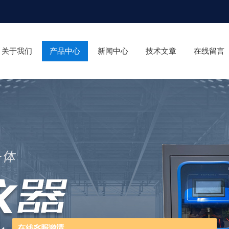
关于我们
产品中心
新闻中心
技术文章
在线留言