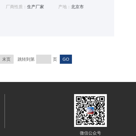
厂商性质：
生产厂家
产地：
北京市
末页
跳转到第
页
微信公众号