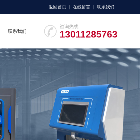
返回首页
在线留言
联系我们
咨询热线
联系我们
13011285763