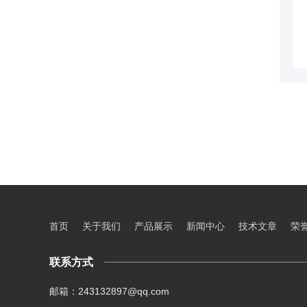
首页
关于我们
产品展示
新闻中心
技术文章
荣
联系方式
邮箱：243132897@qq.com