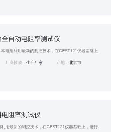
B表面全自动电阻率测试仪
表面全自动电阻率测试仪-本电阻利用最新的测控技术，在GEST121仪器基础上，进行升级，能够测试绝缘电阻、体积电阻、表面电阻，并且能够自动计算电阻率.,同时可以对测试数据进行打印 本仪器具有精度高、显示迅速、性好稳定、读数方便， 适用于橡胶、塑料、薄膜、及粉体、液体、及固体和膏体形状的各种绝缘材料体积和表面电阻值的测定。本仪器除能测电阻外，还能直接测量微弱电流。
厂商性质：
生产厂家
产地：
北京市
B材料电阻率测试仪
材料电阻率测试仪-本电阻利用最新的测控技术，在GEST121仪器基础上，进行升级，能够测试绝缘电阻、体积电阻、表面电阻，并且能够自动计算电阻率.,同时可以对测试数据进行打印 本仪器具有精度高、显示迅速、性好稳定、读数方便， 适用于橡胶、塑料、薄膜、及粉体、液体、及固体和膏体形状的各种绝缘材料体积和表面电阻值的测定。本仪器除能测电阻外，还能直接测量微弱电流。