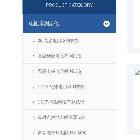
PRODUCT CATEGORY
电阻率测定仪
新-高温电阻率测试仪
高温绝缘电阻率测试仪
石墨电极电阻率测试仪
121A-绝缘电阻率测试仪
121T-高温电阻率测试仪
点对点对地电组率测试仪
多功能极片电阻测量系统