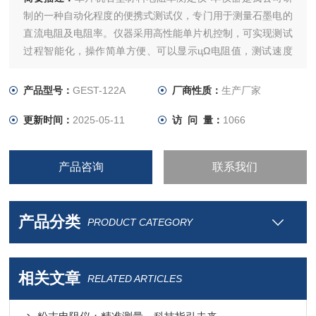
制的一种自动化程度的便携式测试仪，专门用于测量石墨电的
直流电阻及电阻率。仪器采用高性能单片机控制，可实现测试
过程智能化，操作简单方便、可以显示цΩ电阻值，测试速度
快，复测性好、读数直观，是符合规程要求的理想的专用仪
器，大大方便了试验项目的开展，提高了工作效率。
产品型号：
GEST-122A
厂商性质：
生产厂家
更新时间：
2025-05-11
访 问 量：
1066
产品咨询
联系我们
产品分类
PRODUCT CATEGORY
相关文章
RELATED ARTICLES