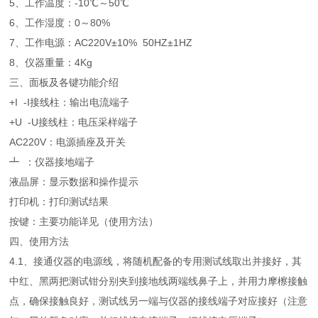
5、工作温度：-10℃～50℃
6、工作湿度：0～80%
7、工作电源：AC220V±10% 50HZ±1HZ
8、仪器重量：4Kg
三、面板及各键功能介绍
+I -I接线柱：输出电流端子
+U -U接线柱：电压采样端子
AC220V：电源插座及开关
┻ ：仪器接地端子
液晶屏：显示数据和操作提示
打印机：打印测试结果
按键：主要功能详见（使用方法）
四、使用方法
4.1、接通仪器的电源线，将随机配备的专用测试线取出并接好，其
中红、黑两把测试钳分别夹到接地线两端线鼻子上，并用力摩檫接触
点，确保接触良好，测试线另一端与仪器的接线端子对应接好（注意