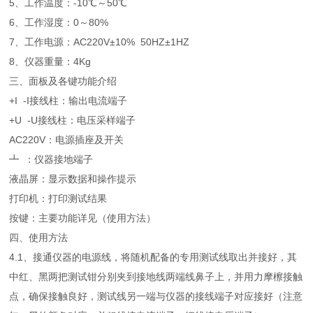
5、工作温度：-10℃～50℃
6、工作湿度：0～80%
7、工作电源：AC220V±10% 50HZ±1HZ
8、仪器重量：4Kg
三、面板及各键功能介绍
+I -I接线柱：输出电流端子
+U -U接线柱：电压采样端子
AC220V：电源插座及开关
┻ ：仪器接地端子
液晶屏：显示数据和操作提示
打印机：打印测试结果
按键：主要功能详见（使用方法）
四、使用方法
4.1、接通仪器的电源线，将随机配备的专用测试线取出并接好，其
中红、黑两把测试钳分别夹到接地线两端线鼻子上，并用力摩檫接触
点，确保接触良好，测试线另一端与仪器的接线端子对应接好（注意