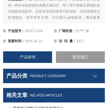
的一种自动化程度的便携式测试仪，专门用于测量石墨电的直
流电阻及电阻率。仪器采用高性能单片机控制，可实现测试过
程智能化，操作简单方便、可以显示цΩ电阻值，测试速度
快，复测性好、读数直观，是符合规程要求的理想的专用仪
器，大大方便了试验项目的开展，提高了工作效率。
产品型号：
GEST-122A
厂商性质：
生产厂家
更新时间：
2025-05-11
访 问 量：
1017
产品咨询
联系我们
产品分类
PRODUCT CATEGORY
相关文章
RELATED ARTICLES