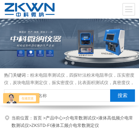
热门关键词：
粉末电阻率测试仪，四探针法粉末电阻率仪，压实密度
仪，炭块电阻率测定仪，振实密度仪，比表面积测试仪，真密度仪，
炭块热膨胀仪，炭块透气率仪，炭块二氧化碳反应测定仪
当前位置：
首页
>
产品中心
>
介电常数测试仪
>
液体高低频介电常
数测试仪
>ZKSTD-FI液体工频介电常数测定仪