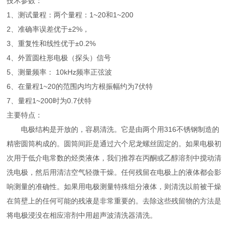
技术参数：
1、测试量程：两个量程：1~20和1~200
2、准确率误差优于±2%，
3、重复性和线性优于±0.2%
4、外置圆柱形电极（探头）信号
5、测量频率： 10kHz频率正弦波
6、在量程1~20的范围内均方根振幅约为7伏特
7、量程1~200时为0.7伏特
主要特点：
电极结构是开放的，容易清洗。它是由两个用316不锈钢制造的
精密圆筒构成的。圆筒间距是通过六个尼龙螺丝固定的。如果电极初
次用于低介电常数的烃类液体，我们推荐在丙酮或乙醇溶剂中搅动清
洗电极，然后用清洁空气轻微干燥。任何残留在电极上的液体都会影
响测量的准确性。如果用电极测量特殊组分液体，则清洗以前被干燥
在筒壁上的任何可能的残液是非常重要的。去除这些残留物的方法是
将电极浸没在相应溶剂中用超声波清洗器清洗。