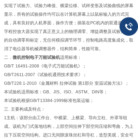
实现了试验力、试验力峰值、横梁位移、试样变形及试验曲线的屏幕
显示，所有的试验操作均可以在计算机屏幕上以鼠标输入的方式完
成，具有良好的人机界面，操作方便；插装在PC机内的双通道全数
字程控放大器实现了真正意义上的物理调零、增益调整及试验力测量
的自动调零和标定，无任何模拟调节环节，控制电路高度集成化，取
消了电位器等机械调整器件，结构简单，性能可靠。
二．
微机控制电子万能试验机
适用标准：
GB/T 16491-2008《电子式万能试验机》；
GB/T2611-2007《试验机通用技术要求》；
GB/T228.1-2010《金属材料 拉伸试验 第1部分 室温试验方法》；
本试验机适用标准：GB、JIS、ISO、ASTM、DIN等；
本试验机根据GB/T13384-1999标准包装运输；
三. 主要构成及特点：
1主机：该部分由工作台、中横梁、上横梁、导向立柱、外罩等组
成。该机为门式落地结构，上部空间拉伸下部空间压缩和弯曲，为上
拉下压双空间结构。进口无间隙滚珠丝杠和导杠，造型美观，安全可