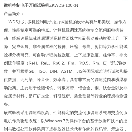
微机控制电子万能试验机
ZKWDS-100KN
产品简介：
WDS系列 微机控制电子拉力试验机的设计具有外形美观、操作方
便、性能稳定可靠的特点。计算机经调速系统控制交流伺服电机转
动，经减速系统减速后通过高精度滚珠丝杠副带动移动横梁上升、下
降，完成金属、非金属试样的拉伸、压缩、弯曲、剪切等力学性能试
验和分析研究。可自动求取抗拉强度、上下屈服强度、延伸率、非比
例延伸强度（ReH、ReL、Rp0.2、Fm、Rt0.5、Rm、E）等试验参
数，并可根据GB、ISO、DIN、ASTM、JIS等国际标准进行试验和提
供数据。无污染、噪音低、效率高，具有非常宽的调速范围和横梁移
动距离。主要用于检测钢铁、薄板薄带、铝合金、铜、钛合金以及非
金属等材料，是厂矿企业、科研院所、质量监督等行业的理想检测设
备。
该试验机采用调速精度高、性能稳定的交流伺服调速系统与交流伺服
电机作为驱动系统；以Windows 7为操作平台的基于数据库技术的控
制与数据处理软件采用了虚拟仪器技术代替传统的数码管、示波器，