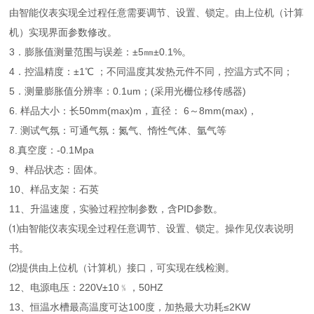
由智能仪表实现全过程任意需要调节、设置、锁定。由上位机（计算
机）实现界面参数修改。
3．膨胀值测量范围与误差：±5㎜±0.1%。
4．控温精度：±1℃ ；不同温度其发热元件不同，控温方式不同；
5．测量膨胀值分辨率：0.1um；(采用光栅位移传感器)
6. 样品大小：长50mm(max)m，直径： 6～8mm(max)，
7. 测试气氛：可通气氛：氮气、惰性气体、氩气等
8.真空度：-0.1Mpa
9、样品状态：固体。
10、样品支架：石英
11、升温速度，实验过程控制参数，含PID参数。
⑴由智能仪表实现全过程任意调节、设置、锁定。操作见仪表说明
书。
⑵提供由上位机（计算机）接口，可实现在线检测。
12、电源电压：220V±10﹪，50HZ
13、恒温水槽最高温度可达100度，加热最大功耗≤2KW