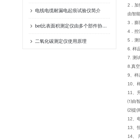
2．加
电线电缆耐漏电起痕试验仪简介
由智
3．膨
bet比表面积测定仪由多个部件协同工作
4．控
5．测
二氧化碳测定仪使用原理
6. 
7. 
8.真空
9、
10、
11、
⑴由
⑵提
12、
13、
14