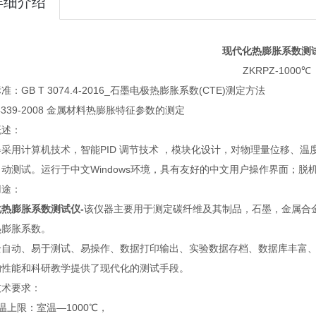
详细介绍
现代化热膨胀系数测
ZKRPZ-1000℃
准：GB T 3074.4-2016_石墨电极热膨胀系数(CTE)测定方法
 4339-2008 金属材料热膨胀特征参数的测定
概述：
器采用计算机技术，智能PID 调节技术 ，模块化设计，对物理量位移、
动测试。运行于中文Windows环境，具有友好的中文用户操作界面；
用途：
化热膨胀系数测试仪
-
该仪器主要用于测定碳纤维及其制品，石墨，金属合
热膨胀系数。
全自动、易于测试、易操作、数据打印输出、实验数据存档、数据库丰富
的性能和科研教学提供了现代化的测试手段。
技术要求：
温上限：室温—1000℃，