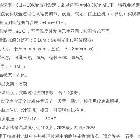
热速率：0.1～10K/min可设定，常规速率控制在5K/min以下，特殊
能仪表实现全过程任意需要调节、设置、锁定。由上位机（计算机）实现
胀值测量范围与误差：±5㎜±0.1%。
温精度：±1℃ ；不同温度其发热元件不同，控温方式不同；
量膨胀值分辨率：0.1um；(采用光栅位移传感器)
样品大小：长50mm(max)m，直径： 6～8mm(max)，
测试气氛：可通气氛：氮气、惰性气体、氩气等
度：-0.1Mpa
样品状态：固体。
样品支架：石英
升温速度，实验过程控制参数，含PID参数。
智能仪表实现全过程任意调节、设置、锁定。操作见仪表说明书。
供由上位机（计算机）接口，可实现在线检测。
电源电压：220V±10﹪，50HZ
恒温水槽最高温度可达100度，加热最大功耗≤2KW
、 用于精确测定材料在热处理过程中的膨胀或收缩情况，适合陶瓷、石墨