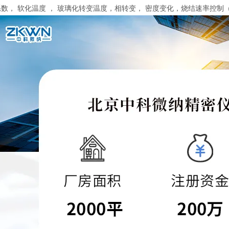
数， 软化温度 ， 玻璃化转变温度，相转变， 密度变化，烧结速率控制