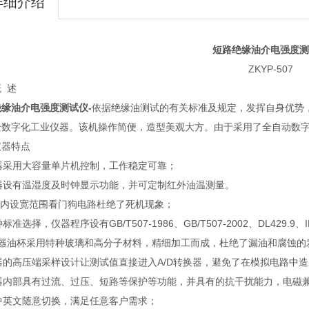
详细介绍
短路绝缘油介电强度测
ZKYP-507
 述
缘油介电强度测试仪-
依据绝缘油测试的有关标准及规定，发挥自身优势
全数字化工业仪器。该机操作简便，造型美观大方。由于采用了全自动数
仪器特点
仪器采用大容量单片机控制，工作稳定可靠；
仪器设有温湿度及时钟显示功能，并可定制红外油温测量。
器内设宽范围看门狗电路杜绝了死机现象；
多种标准选择，仪器程序设有GB/T507-1986、GB/T507-2002、DL4
仪器油杯采用特种玻璃和高分子材料，精细加工而成，杜绝了漏油和腐蚀的
仪器的高压端采样设计让测试值直接进入A/D转换器，避免了在模拟电路中
 仪器内部具有过流、过压、短路等保护等功能，并具有的抗干扰能力，电磁
可中英文随意切换，满足任意客户需求；