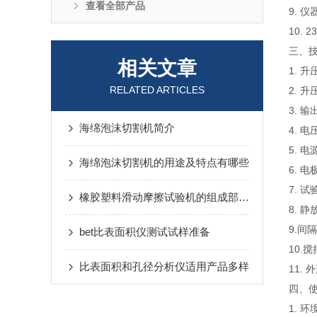
查看全部产品
9. 
10. 
三、
相关文章
1. 升
RELATED ARTICLES
2. 升
3. 
海绵泡沫切割机简介
4. 
5. 
海绵泡沫切割机的用途及特点有哪些
6. 
7. 
橡胶塑料滑动摩擦试验机的组成部分和使用的详细步骤
8. 静
9.间隔
bet比表面积仪测试试样准备
10.
比表面积和孔径分析仪适用产品多样
11. 
四、
1. 