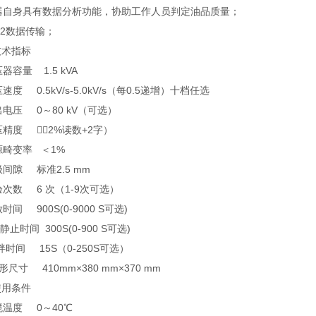
仪器自身具有数据分析功能，协助工作人员判定油品质量；
232数据传输；
技术指标
压器容量 1.5 kVA
压速度 0.5kV/s-5.0kV/s（每0.5递增）十档任选
输出电压 0～80 kV（可选）
电压精度 （2%读数+2字）
电源畸变率 ＜1%
电极间隙 标准2.5 mm
试验次数 6 次（1-9次可选）
放时间 900S(0-9000 S可选)
静止时间 300S(0-900 S可选)
搅拌时间 15S（0-250S可选）
外形尺寸 410mm×380 mm×370 mm
使用条件
环境温度 0～40℃