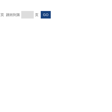
 末页 跳转到第
页