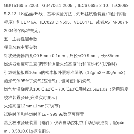
GB/T5169.5-2008、GB4706.1-2005 ，IEC6 0695-2-10、IEC6069
5-2-13《灼热丝/热线，基本试验方法，灼热丝试验装置和通用试验
程序》和UL746A、IEC829 DIN695、VDE0471、或者ASTM-3874-
2004等的标准规定。
五、主要性能参数
项目名称主要参数
针状燃烧器内孔Ø0.5mm±0.1mm，外径≤Ø0.9mm，长≥35mm
燃烧器角度可垂直(调节和测量火焰高度时)和倾斜45°(试验时)
引燃铺垫板厚10mm的松木板外覆标准绢纸（12g/m2～30g/mm2）
施燃气体95%丁烷气(基准气)，也可使用丙烷气
燃气焰温梯度从100℃ ±2℃～700℃±3℃用时23.5s±1.0s（需用温度
校准装置验证,升温实时显示）
火焰高度12mm±1mm(可调节)
试验时间和持燃时间1s～999.9s数显可预置
温度校准验证装置（选件）仪表自动控制或手动秒表控制，配φ4m
m，0.58±0.01g标准铜头