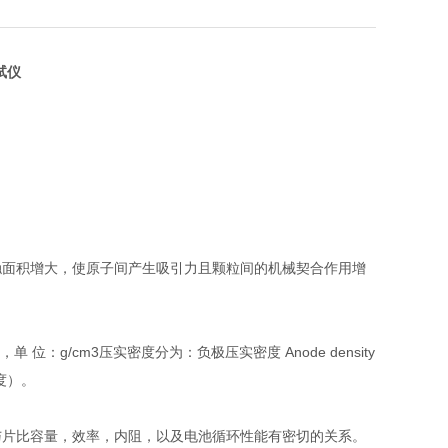
试仪
触面积增大，使原子间产生吸引力且颗粒间的机械契合作用增
：g/cm3压实密度分为：负极压实密度 Anode density
密度）。
与片比容量，效率，内阻，以及电池循环性能有密切的关系。