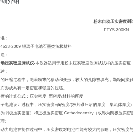
详细介绍
粉末自动压实密度测
FTYS-300KN
标准：
 24533-2009 锂离子电池石墨类负极材料
用途：
动压实密度测试仪-
本仪器适用于用粉末压实密度仪测试试样的压实密度
概述：
力的压缩过程中，随着粉末的移动和变形，较大的孔隙被填充，颗粒间接
从而形成具有一定密度和强度的压坯。
度的计算公式：压实密度=面密度/材料的厚度
子电池设计过程中，压实密度=面密度/(极片碾压后的厚度—集流体厚度) ，单 位
为阳极压实密度）和正极压实密度 Cathodedensity（或称为阴极压实
理:
子动力电池在制作过程中，压实密度对电池性能有较大的影响，压实密度