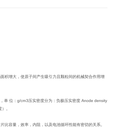
触面积增大，使原子间产生吸引力且颗粒间的机械契合作用增
：g/cm3压实密度分为：负极压实密度 Anode density
密度）。
与片比容量，效率，内阻，以及电池循环性能有密切的关系。