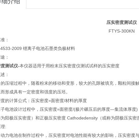
详细介绍
压实密度测试仪
FTYS-300KN
标准：
 24533-2009 锂离子电池石墨类负极材料
用途：
度测试仪-
本仪器适用于用粉末压实密度仪测试试样的压实密度
概述：
力的压缩过程中，随着粉末的移动和变形，较大的孔隙被填充，颗粒间接
从而形成具有一定密度和强度的压坯。
度的计算公式：压实密度=面密度/材料的厚度
子电池设计过程中，压实密度=面密度/(极片碾压后的厚度—集流体厚度) ，单 位
为阳极压实密度）和正极压实密度 Cathodedensity（或称为阴极压实
理:
子动力电池在制作过程中，压实密度对电池性能有较大的影响，压实密度