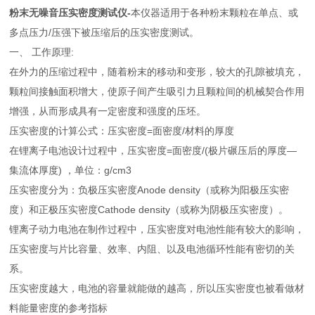
粉末无噪音压实密度测试仪
-
本仪器适用于各种粉末颗粒在单点、或
多点压力/压强下被压缩后的压实密度测试。
一、 工作原理:
在外力的压缩过程中，随着粉末的移动和变形，较大的孔隙被填充，
颗粒间接触面积增大，使原子间产生吸引力且颗粒间的机械契合作用
增强，从而形成具有一定密度和强度的压坯。
压实密度的计算公式：压实密度=面密度/材料的厚度
在锂离子电池设计过程中，压实密度=面密度/(极片碾压后的厚度—
集流体厚度) ，单位：g/cm3
压实密度分为：负极压实密度Anode density（或称为阳极压实密
度）和正极压实密度Cathode density（或称为阴极压实密度）。
锂离子动力电池在制作过程中，压实密度对电池性能有较大的影响，
压实密度与片比容量、效率、内阻、以及电池循环性能有密切的关
系。
压实密度越大，电池的容量就能做的越高，所以压实密度也被看做材
料能量密度的参考指标