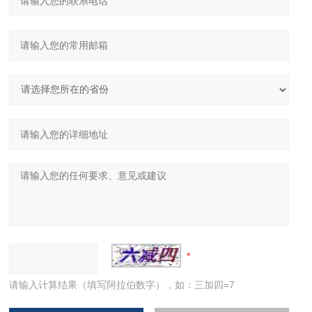
请输入计算结果（填写阿拉伯数字），如：三加四=7