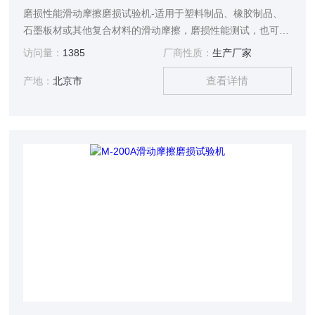
磨损性能滑动摩擦磨损试验机-适用于塑料制品、橡胶制品、
石墨板材或其他复合材料的滑动摩擦，磨损性能测试，也可对
试验中试样的磨擦力、磨擦系数和磨损量进行测定。本仪器融
访问量：
1385
厂商性质：
生产厂家
合了当前最新的智能电路系统进行控制，并结合老式 M-200摩
查看详情
擦磨损试验机的功能进行升级改造而成，本仪器具有测控精度
产地：
北京市
高，操作便捷等优势，是科研院所、质检机构、实验室研究试
验设备。