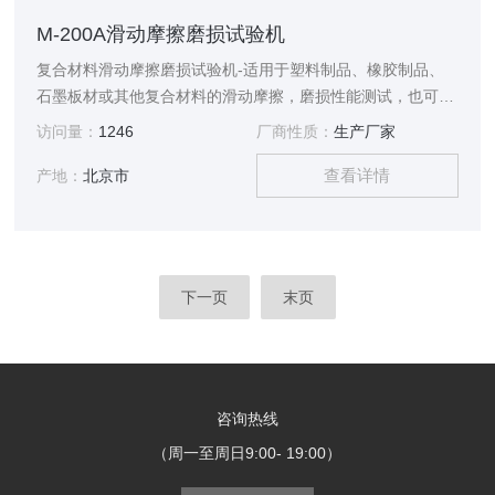
M-200A滑动摩擦磨损试验机
复合材料滑动摩擦磨损试验机-适用于塑料制品、橡胶制品、
石墨板材或其他复合材料的滑动摩擦，磨损性能测试，也可对
试验中试样的磨擦力、磨擦系数和磨损量进行测定。本仪器融
访问量：
1246
厂商性质：
生产厂家
合了当前最新的智能电路系统进行控制，并结合老式 M-200摩
查看详情
擦磨损试验机的功能进行升级改造而成，本仪器具有测控精度
产地：
北京市
高，操作便捷等优势，是科研院所、质检机构、实验室研究试
验设备。
下一页
末页
咨询热线
（周一至周日9:00- 19:00）