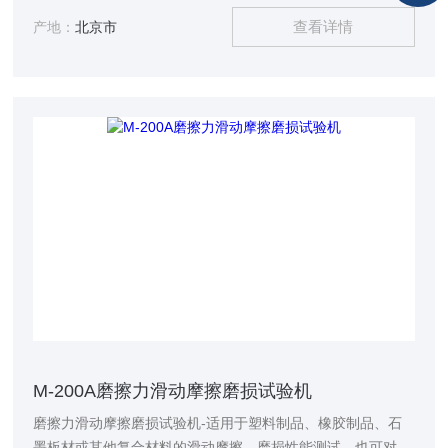
合了当前最新的智能电路系统进行控制，并结合老式 M-200摩
查看详情
擦磨损试验机的功能进行升级改造而成，本仪器具有测控精度
产地：
北京市
高，操作便捷等优势，是科研院所、质检机构、实验室研究试
验设备。
M-200A磨擦力滑动摩擦磨损试验机
磨擦力滑动摩擦磨损试验机-适用于塑料制品、橡胶制品、石
墨板材或其他复合材料的滑动摩擦，磨损性能测试，也可对试