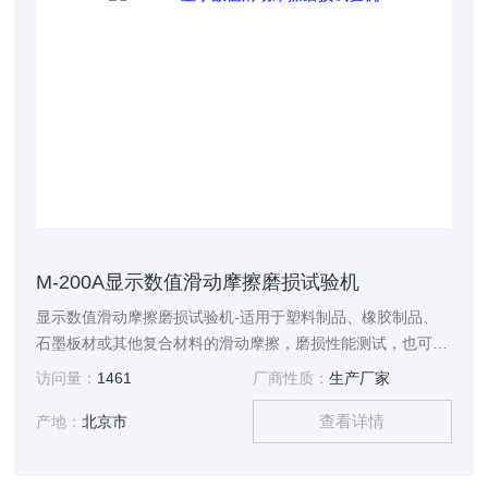
M-200A显示数值滑动摩擦磨损试验机
显示数值滑动摩擦磨损试验机-适用于塑料制品、橡胶制品、
石墨板材或其他复合材料的滑动摩擦，磨损性能测试，也可对
试验中试样的磨擦力、磨擦系数和磨损量进行测定。本仪器融
访问量：
1461
厂商性质：
生产厂家
合了当前最新的智能电路系统进行控制，并结合老式 M-200摩
查看详情
擦磨损试验机的功能进行升级改造而成，本仪器具有测控精度
产地：
北京市
高，操作便捷等优势，是科研院所、质检机构、实验室研究试
验设备。