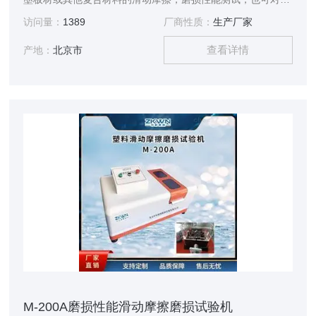
验中试样的磨擦力、磨擦系数和磨损量进行测定。本仪器融合
访问量：
1389
厂商性质：
生产厂家
了当前最新的智能电路系统进行控制，并结合老式 M-200摩擦
查看详情
磨损试验机的功能进行升级改造而成，本仪器具有测控精度
产地：
北京市
高，操作便捷等优势，是科研院所、质检机构、实验室研究试
验设备。
M-200A磨损性能滑动摩擦磨损试验机