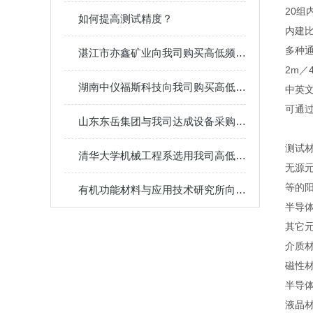
20组
如何提高测试精度？
内建比
多种
湛江市亦鑫矿业向我司购买高低频介电常数测试仪及体积表面电阻率测试仪
2m／
湖南中仪福斯科技向我司购买高低频介电常数测试仪
中英
可通过
山东东岳集团与我司达成设备采购合作 共筑新材料质量检测新生态
测试
清华大学机械工程系选用我司高低频介电常数测试仪，助力科研新突破
无源
等的
有机功能材料与应用技术研究所向我司采购高低频介电常数测试仪
半导体
其它
介质
磁性
半导体
液晶材