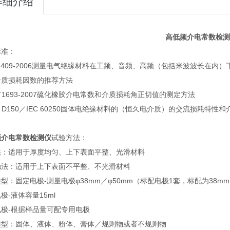
详细介绍
高低频介电常数检测
标准：
 1409-2006测量电气绝缘材料在工频、音频、高频（包括米波波长在内）
介质损耗因数的推荐方法
T1693-2007硫化橡胶介电常数和介质损耗角正切值的测定方法
M D150／IEC 60250固体电绝缘材料的（恒久电介质）的交流损耗特性
频介电常数检测仪
试验方法：
法：适用于厚度均匀、上下表面平整、光滑材料
触法：适用于上下表面不平整、不光滑材料
型：固定电极-测量电极φ38mm／φ50mm（标配电极1套，标配为38m
极-液体容量15ml
电极-根据样品量可配专用电极
类型：固体、液体、粉体、膏体／规则物或者不规则物