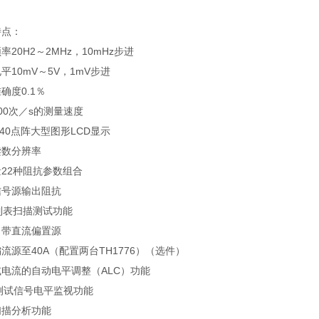
特点：
率20H2～2MHz，10mHz步进
平10mV～5V，1mV步进
确度0.1％
00次／s的测量速度
x240点阵大型图形LCD显示
读数分辨率
22种阻抗参数组合
信号源输出阻抗
列表扫描测试功能
自带直流偏置源
流源至40A（配置两台TH1776）（选件）
电流的自动电平调整（ALC）功能
测试信号电平监视功能
扫描分析功能