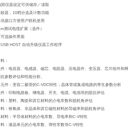
内部仪器设定可供储存／读取
较器，10档分选及计数功能
通讯接口方便用户联机使用
4m测试电缆扩展（选件）
文可选操作界面
USB HOST 自动升级仪器工作程序
材料：
元件：电容器、电感器、磁芯、电阻器、压电器件、变压器、芯片组件和
阳抗参数评估和性能分析。
元件：变容二极管的C-VDC特性；晶体管或集成电路的寄生参数分析
元件：印制电路板、继电器、开关、电缆、电池等的阻抗评估
材料：塑料、陶瓷和其它材料的介电常数和损耗角评估
材料：铁氧体、非晶体和其它磁性材料的导磁率和损耗角评估
材料：半导体材料的介电常数、导电率和C-V特性
料：液晶单元的介电常数、弹性常数等C-V特性