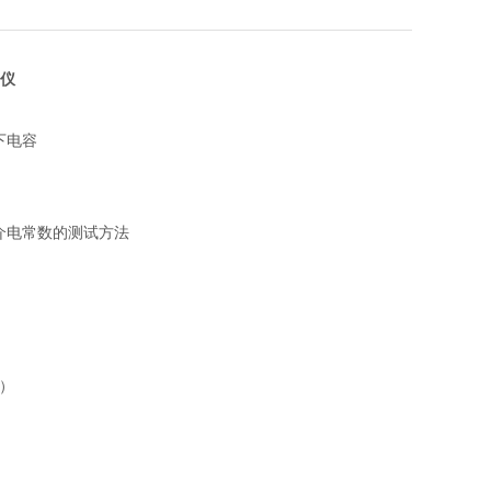
仪
下电容
和介电常数的测试方法
m）