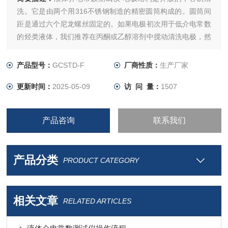
洗。它是由两个用316不锈钢制造的精密圆筒构成的。圆筒间
距是通过六个尼龙螺丝固定的。如果电极初次用于低介电常数
的烃类液体，我们推荐在丙酮或乙醇溶剂中搅动清洗电极，然
后用清洁空气轻微干燥。任何残留在电极上的液体都会影响测
量的准确性。
产品型号：
GCSTD-F
厂商性质：
生产厂家
更新时间：
2025-05-09
访 问 量：
1507
产品咨询
联系我们
产品分类
PRODUCT CATEGORY
相关文章
RELATED ARTICLES