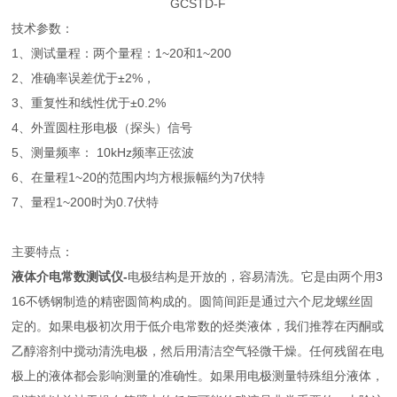
GCSTD-F
技术参数：
1、测试量程：两个量程：1~20和1~200
2、准确率误差优于±2%，
3、重复性和线性优于±0.2%
4、外置圆柱形电极（探头）信号
5、测量频率： 10kHz频率正弦波
6、在量程1~20的范围内均方根振幅约为7伏特
7、量程1~200时为0.7伏特
主要特点：
液体介电常数测试仪
-
电极结构是开放的，容易清洗。它是由两个用3
16不锈钢制造的精密圆筒构成的。圆筒间距是通过六个尼龙螺丝固
定的。如果电极初次用于低介电常数的烃类液体，我们推荐在丙酮或
乙醇溶剂中搅动清洗电极，然后用清洁空气轻微干燥。任何残留在电
极上的液体都会影响测量的准确性。如果用电极测量特殊组分液体，