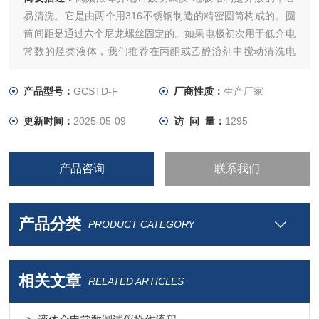
易清洗。它是由两个用316不锈钢制造的精密圆筒构成的。圆
筒间距是通过六个尼龙螺丝固定的。如果电极初次用于低介电
常数的烃类液体，我们推荐在丙酮或乙醇溶剂中搅动清洗电
极，然后用清洁空气轻微干燥。任何残留在电极上的液体都会
影响测量的准确性。
产品型号：
GCSTD-F
厂商性质：
生产厂家
更新时间：
2025-05-09
访 问 量：
1295
产品咨询
联系我们
产品分类
PRODUCT CATEGORY
相关文章
RELATED ARTICLES