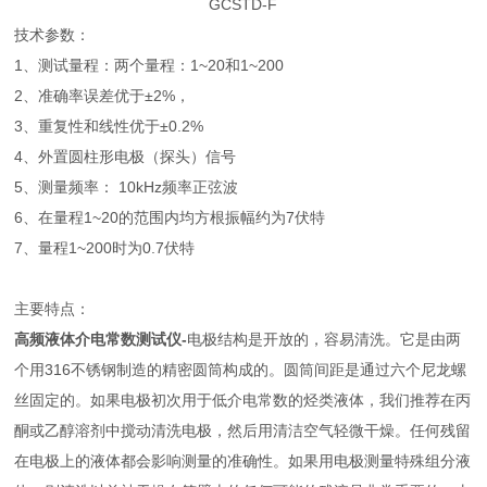
GCSTD-F
技术参数：
1、测试量程：两个量程：1~20和1~200
2、准确率误差优于±2%，
3、重复性和线性优于±0.2%
4、外置圆柱形电极（探头）信号
5、测量频率： 10kHz频率正弦波
6、在量程1~20的范围内均方根振幅约为7伏特
7、量程1~200时为0.7伏特
主要特点：
高频液体介电常数测试仪
-
电极结构是开放的，容易清洗。它是由两
个用316不锈钢制造的精密圆筒构成的。圆筒间距是通过六个尼龙螺
丝固定的。如果电极初次用于低介电常数的烃类液体，我们推荐在丙
酮或乙醇溶剂中搅动清洗电极，然后用清洁空气轻微干燥。任何残留
在电极上的液体都会影响测量的准确性。如果用电极测量特殊组分液