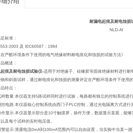
详细介绍
耐漏电起痕及耐电蚀损
NLD-AI
满足标准：
6553-2003 及 IEC60587：1984
定在严酷环境条件下使用的电气绝缘材料耐电痕化和蚀损的试验方法》
产品概述：
电起痕及耐电蚀损试验仪
-
适用于对绝缘子、硅橡胶等固体绝缘材料进行耐电痕
染物和斜面试样，通过耐电痕化和蚀损的测量评定在严酷环境条件下使用
产品特点：
试样数量:本仪器支持5路试样同时进行试验，每路都有独立的控制系统进
、测控电路:本仪器核心控制系统由西门子PLC控制，通过光电隔离方式进
、操作显示:本仪器显示部分是10寸触摸屏，操作方便，数据显示直观，能
值以及每个试样的实时电压值。
报警提示:泄露电流0mA到100mA范围内可以自由设置，当实验中当某