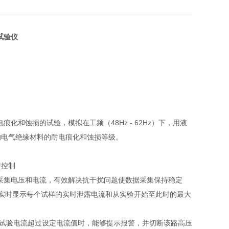
试验仪
化和蚀损的试验，模拟在工频（48Hz - 62Hz）下，用液
的电气绝缘材料的耐电痕化和蚀损等级。
行控制
行采集电压和电流，有效解决抗干扰问题使数据采集保持稳定
够实时显示每个试样的实时泄露电流和从实验开始至此时的最大
一路试验电流超过设定电流值时，能够提示报警，并切断该路高压