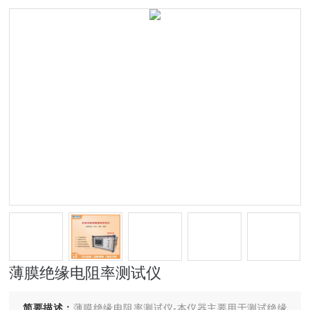
薄膜绝缘电阻率测试仪
简要描述：
薄膜绝缘电阻率测试仪-本仪器主要用于测试绝缘