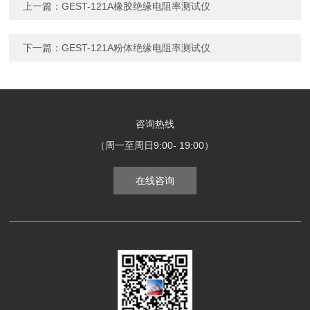
上一篇：
GEST-121A橡胶绝缘电阻率测试仪
下一篇：
GEST-121A粉体绝缘电阻率测试仪
咨询热线
（周一至周日9:00- 19:00）
在线咨询