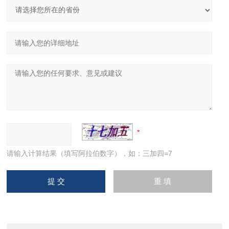
请输入计算结果（填写阿拉伯数字），如：三加四=7